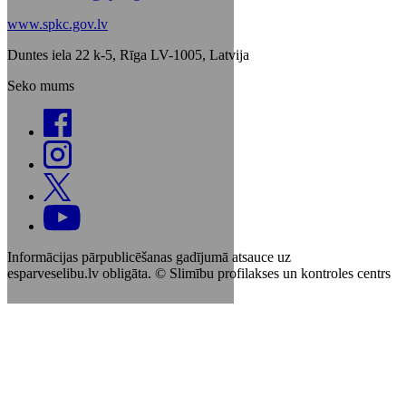
www.spkc.gov.lv
Duntes iela 22 k-5, Rīga LV-1005, Latvija
Seko mums
Informācijas pārpublicēšanas gadījumā atsauce uz
esparveselibu.lv obligāta. © Slimību profilakses un kontroles centrs