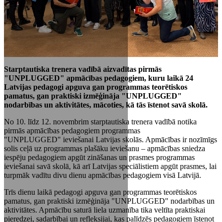
Starptautiska trenera vadībā aizvadītas pirmās
"UNPLUGGED" apmācības pedagogiem, kuru laikā 24
Latvijas pedagogi apguva gan programmas teorētiskos
pamatus, gan praktiski izmēģināja "UNPLUGGED"
nodarbības un aktivitātes, mācoties, kā tās īstenot savā skolā.
No 10. līdz 12. novembrim starptautiska trenera vadībā notika
pirmās apmācības pedagogiem programmas
"UNPLUGGED" ieviešanai Latvijas skolās. Apmācības ir nozīmīgs
solis ceļā uz programmas plašāku ieviešanu – apmācības sniedza
iespēju pedagogiem apgūt zināšanas un prasmes programmas
ieviešanai savā skolā, kā arī Latvijas speciālistiem apgūt prasmes, lai
turpmāk vadītu divu dienu apmācības pedagogiem visā Latvijā.
Trīs dienu laikā pedagogi apguva gan programmas teorētiskos
pamatus, gan praktiski izmēģināja "UNPLUGGED" nodarbības un
aktivitātes. Apmācību saturā liela uzmanība tika veltīta praktiskai
pieredzei, sadarbībai un refleksijai, kas palīdzēs pedagogiem īstenot