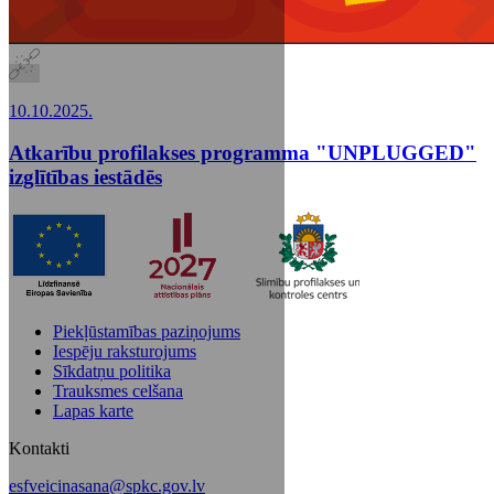
10.10.2025.
Atkarību profilakses programma "UNPLUGGED"
izglītības iestādēs
Piekļūstamības paziņojums
Iespēju raksturojums
Sīkdatņu politika
Trauksmes celšana
Lapas karte
Kontakti
esfveicinasana@spkc.gov.lv