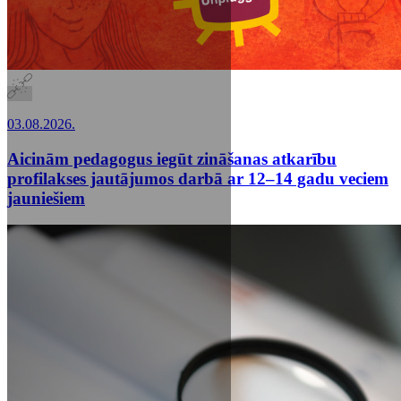
03.08.2026.
Aicinām pedagogus iegūt zināšanas atkarību
profilakses jautājumos darbā ar 12–14 gadu veciem
jauniešiem