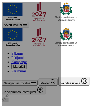
Atvērt izvēlni
Sākums
Pētījumi
Kampaņas
Materiāli
Par mums
Navigācijas izvēlne
Meklēt
Valodas izvēle
Pieejamības iestatījumi