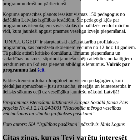
programmu droši un pārliecinoši.
Kopumā apmācībās plānots iesaistīt vismaz 150 pedagogus no
dažādām Latvijas izglītības iestādēm. Šie pedagogi kļūs par
programmas īstenotājiem savās skolās un palīdzēs veidot mācību
vidi, kurā jaunieši apgūst prasmes veselīgu izvēļu pieņemšanai.
“UNPLUGGED” ir starptautiski atzīta atkarību profilakses
programma, kas paredzēta skolēniem vecumā no 12 līdz 14 gadiem.
Tā palīdz attīstīt kritisko domāšanu, lēmumu pieņemšanu un
sadarbības prasmes, stiprinot jauniešu spēju atteikties no kaitīgiem
ieradumiem un ikdienā pieņemt atbildīgus lēmumus.
Vairāk par
programmu lasi
šeit
.
Paldies trenerim Johan Jongbloet un visiem pedagogiem, kuri
piedalījās apmācībās – jūsu atsaucība, enerģija un ieinteresētība ir
lielisks sākums ceļā uz veselīgāku jauniešu nākotni Latvijā!
Programmas īstenošanu līdzfinansē Eiropas Sociālā fonda Plus
projekts Nr. 4.1.2.1/1/24/I/001 "Nacionāla mēroga veselības
veicināšanas un slimību profilakses pasākumi".
Foto autors: SIA "Izglītības pasākumi" pārstāvis Jānis Logins
Citas ziņas, kuras Tevi varētu interesēt