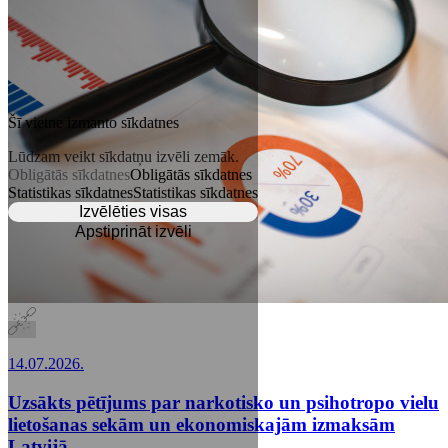
Šī vietne izmanto sīkdatnes
Lūdzam veikt sīkdatņu izvēli zemāk.
Obligātās sīkdatnes
Obligātās sīkdatnes
Statistikas sīkdatnes
Statistikas sīkdatnes
Izvēlēties visas
Apstiprināt izvēli
14.07.2026.
Uzsākts pētījums par narkotisko un psihotropo vielu
lietošanas sekām un ekonomiskajām izmaksām
Latvijā