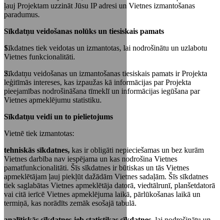
ļauj Projektam uzzināt Jūsu IP adresi un Vietnes izmantošanas
paradumus.
Sīkdatņu veidošanas nolūks un tiesiskais pamats
Sīkdatnes tiek veidotas un izmantotas, lai nodrošinātu un uzlabotu
Vietnes funkcionalitāti.
Sīkdatņu veidošanas un izmantošanas tiesiskais pamats ir Projekta
leģitīmās intereses, kas izpaužas kā informācijas par Projekta
pieejamības nodrošināšana tīmeklī un informācijas iegūšana par
Vietnes apmeklējumu statistiku.
Sīkdatņu veidi un to pielietojums
Vietnē tiek izmantotas:
tehniskās sīkdatnes,
kas ir obligāti nepieciešamas un bez kurām
Vietnes darbība nav iespējama un kas nodrošina Vietnes
pamatfunkcionalitāti. Šīs sīkdatnes ir būtiskas un tās Vietnes
apmeklētājam ļauj piekļūt dažādām Vietnes sadaļām. Šīs sīkdatnes
tiek saglabātas Vietnes apmeklētāja datorā, viedtālrunī, planšetdatorā
vai citā ierīcē Vietnes apmeklējuma laikā, pārlūkošanas laikā un
termiņā, kas norādīts zemāk esošajā tabulā.
analītiskās sīkdatnes jeb statistikas sīkdatnes
, lai nodrošinātu un