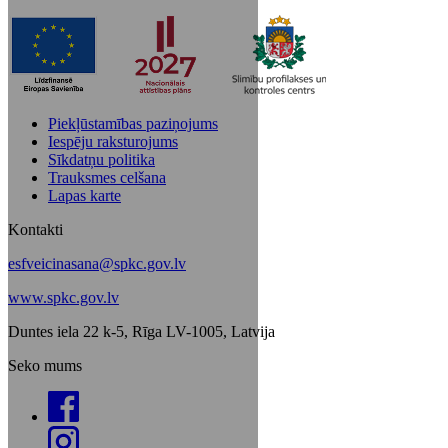
Piekļūstamības paziņojums
Iespēju raksturojums
Sīkdatņu politika
Trauksmes celšana
Lapas karte
Kontakti
esfveicinasana@spkc.gov.lv
www.spkc.gov.lv
Duntes iela 22 k-5, Rīga LV-1005, Latvija
Seko mums