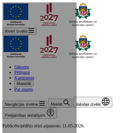
Atvērt izvēlni
Sākums
Pētījumi
Kampaņas
Materiāli
Par mums
Navigācijas izvēlne
Meklēt
Valodas izvēle
Pieejamības iestatījumi
Publicēts/pēdējo reizi atjaunots: 11.05.2026.