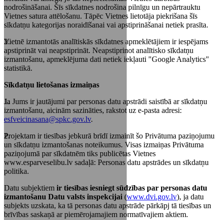
nodrošināšanai. Šīs sīkdatnes nodrošina pilnīgu un nepārtrauktu
Vietnes satura attēlošanu. Tāpēc Vietnes lietotāja piekrišana šīs
sīkdatņu kategorijas noraidīšanai vai apstiprināšanai netiek prasīta.
Vietnē izmantotās analītiskās sīkdatnes apmeklētājiem ir iespējams
apstiprināt vai neapstiprināt. Neapstiprinot analītisko sīkdatņu
izmantošanu, apmeklējuma dati netiek iekļauti "Google Analytics"
statistikā.
Sīkdatņu lietošanas izmaiņas
Ja Jums ir jautājumi par personas datu apstrādi saistībā ar sīkdatņu
izmantošanu, aicinām sazināties, rakstot uz e-pasta adresi:
esfveicinasana@spkc.gov.lv
.
Projektam ir tiesības jebkurā brīdī izmainīt šo Privātuma paziņojumu
un sīkdatņu izmantošanas noteikumus. Visas izmaiņas Privātuma
paziņojumā par sīkdatnēm tiks publicētas Vietnes
www.esparveselibu.lv sadaļā: Personas datu apstrādes un sīkdatņu
politika.
Datu subjektiem
ir tiesības iesniegt sūdzības par personas datu
izmantošanu Datu valsts inspekcijai
(
www.dvi.gov.lv
), ja datu
subjekts uzskata, ka tā personas datu apstrāde pārkāpj tā tiesības un
brīvības saskaņā ar piemērojamajiem normatīvajiem aktiem.