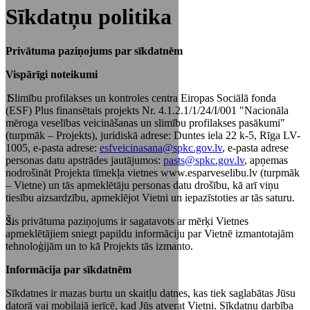
Sīkdatņu politika
Privātuma paziņojums par sīkdatnēm
Vispārīgi noteikumi
Slimību profilakses un kontroles centra Eiropas Sociālā fonda
(ESF) Plus finansētais projekts Nr. 4.1.2.1/1/24/I/001 "Nacionāla
mēroga veselības veicināšanas un slimību profilakses pasākumi"
(turpmāk – Projekts), juridiskā adrese: Duntes iela 22 k-5, Rīga LV-
1005, e-pasta adrese:
esfveicinasana@spkc.gov.lv
, e-pasta adrese
personas datu apstrādes jautājumos:
pasts@spkc.gov.lv
, apņemas
nodrošināt Projekta tīmekļa vietnes www.esparveselibu.lv (turpmāk
– Vietne) un tās apmeklētāju personas datu drošību, kā arī viņu
tiesību aizsardzību, apmeklējot Vietni un iepazīstoties ar tās saturu.
Šis privātuma paziņojums ir sagatavots ar mērķi Vietnes
apmeklētājiem sniegt papildu informāciju par Vietnē izmantotajām
tehnoloģijām un to kā Projekts tās izmanto.
Informācija par sīkdatnēm
Sīkdatnes ir mazas burtu un skaitļu datnes, kas tiek saglabātas Jūsu
datorā vai mobilajā ierīcē, kad Jūs atverat Vietni. Sīkdatņu darbība