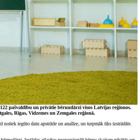
i 122 pašvaldību un privātie bērnudārzi visos Latvijas reģionos.
atgales, Rīgas, Vidzemes un Zemgales reģionā.
d notiek iegūto datu apstrāde un analīze, un turpmāk tiks izstrādāts
bērnudārzi. Iestādes atlasītas proporcionāli bērnu skaitam pilsētās un