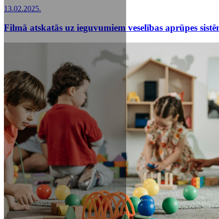
13.02.2025.
Filmā atskatās uz ieguvumiem veselības aprūpes sistēm