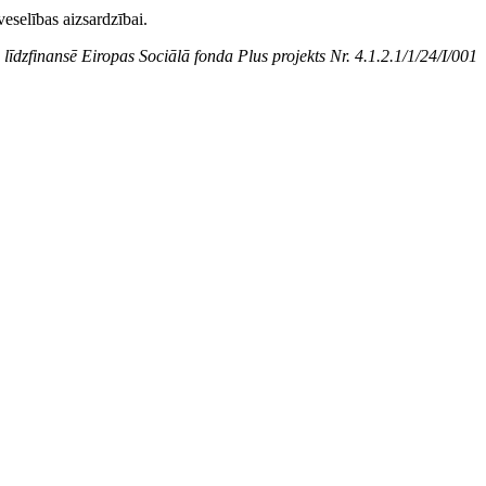
veselības aizsardzībai.
līdzfinansē Eiropas Sociālā fonda Plus projekts Nr. 4.1.2.1/1/24/I/001