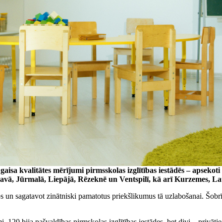
u gaisa kvalitātes mērījumi pirmsskolas izglītības iestādēs – apsekot
lgavā, Jūrmalā, Liepājā, Rēzeknē un Ventspilī, kā arī Kurzemes, L
os un sagatavot zinātniski pamatotus priekšlikumus tā uzlabošanai. Šobrī
120 bija pašvaldības pirmskolas izglītības iestādes, bet divi – privātie 