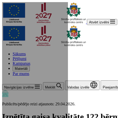
Atvērt izvēlni
Sākums
Pētījumi
Kampaņas
Materiāli
Par mums
Navigācijas izvēlne
Meklēt
Valodas izvēle
Pieejamīb
Publicēts/pēdējo reizi atjaunots: 29.04.2026.
Izpētīta gaisa kvalitāte 122 bēr