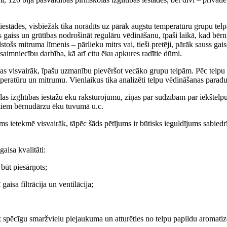
estādēs, visbiežāk tika norādīts uz pārāk augstu temperatūru grupu telpās
gaiss un grūtības nodrošināt regulāru vēdināšanu, īpaši laikā, kad bērn
lstošs mitruma līmenis – pārlieku mitrs vai, tieši pretēji, pārāk sauss gai
imniecību darbība, kā arī citu ēku apkures radītie dūmi.
uras visvairāk, īpašu uzmanību pievēršot vecāko grupu telpām. Pēc telpu 
peratūru un mitrumu. Vienlaikus tika analizēti telpu vēdināšanas paradumi
las izglītības iestāžu ēku raksturojumu, ziņas par sūdzībām par iekštel
otiem bērnudārzu ēku tuvumā u.c.
s ietekmē visvairāk, tāpēc šāds pētījums ir būtisks ieguldījums sabiedrī
aisa kvalitāti:
 būt piesārņots;
gaisa filtrācija un ventilācija;
ez spēcīgu smaržvielu piejaukuma un atturēties no telpu papildu aromati