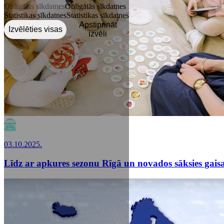
Obligātās sīkdatnes
Obligātās sīkdatnes
Statistikas sīkdatnes
Statistikas sīkdatnes
Apstiprināt
Izvēlēties visas
izvēli
03.10.2025.
Līdz ar apkures sezonu Rīgā un novados sāksies gais