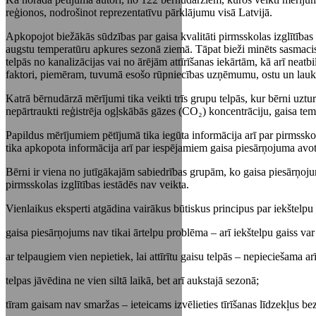
reģionos, nodrošinot reprezentatīvu pārklājumu visā Latvijā.
Apkopojot biežākās sūdzības par gaisa kvalitāti pirmsskolas izglītības i
augstu temperatūru apkures sezonā ziemā. Tāpat bieži minēts sasmacis 
telpās no kanalizācijas vai no ārējām attīrīšanas iekārtām, kā arī neatbi
faktori, piemēram, tuvumā esošo rūpniecības uzņēmumu, ostu un lauksa
Katrā bērnudārzā mērījumi tika veikti trīs grupu telpās, kur bērni uzt
nepārtraukti reģistrēja ogļskābās gāzes (CO₂) koncentrāciju, gaisa tem
Papildus mērījumiem pētījumā tika iegūta informācija arī par pirmssko
tika apkopota informācija arī par iespējamiem gaisa piesārņojuma av
Bērni ir viena no jutīgākajām sabiedrības grupām, ko gaisa piesārņojum
pirmsskolas izglītības iestādēs nav veikta.
Vienlaikus eksperti atgādina vairākus būtiskus principus par iekštelpu g
gaisa piesārņojums nav tikai ārtelpu problēma – arī iekštelpu gaiss var
ar telpaugiem vien nepietiek, lai attīrītu gaisu telpās – nepieciešama arī 
telpas jāvēdina ne vien siltā laikā, bet arī aukstajā sezonā;
tīram gaisam nav smaržas – ieteicams izvēlieties tīrīšanas līdzekļus b