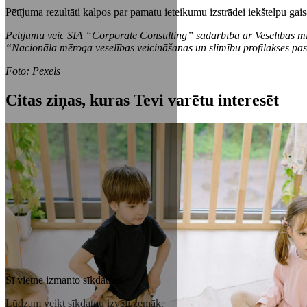
Pētījuma rezultāti kalpos par pamatu ieteikumu izstrādei iekštelpu gais
Pētījumu veic SIA “Corporate Consulting” sadarbībā ar Veselības minis
“Nacionāla mēroga veselības veicināšanas un slimību profilakses pa
Foto: Pexels
Citas ziņas, kuras Tevi varētu interesēt
Šī vietne izmanto sīkdatnes
Lūdzam veikt sīkdatņu izvēli zemāk.