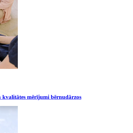
a kvalitātes mērījumi bērnudārzos