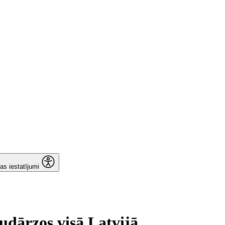
as iestatījumi
nudārzos visā Latvijā