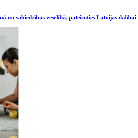
ā un sabiedrības veselībā, pateicoties Latvijas dalība