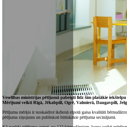
Veselības ministrijas pētījumā pabeigti līdz šim plašākie iekštelp
Mērījumi veikti Rīgā, Jēkabpilī, Ogrē, Valmierā, Daugavpilī, Je
Pētījuma mērķis ir noskaidrot ikdienā elpotā gaisa kvalitāti bērnudārz
pētījuma ziņojums un publiskoti būtiskākie pētījuma secinājumi.
Kā norāda pētījuma autori, no 122 bērnudārziem, kuros veikti mērījumi, 