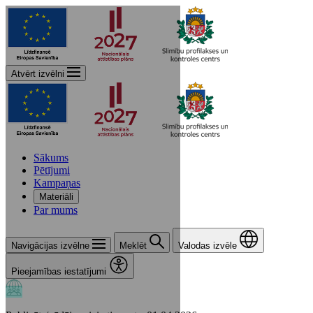
Atvērt izvēlni
Sākums
Pētījumi
Kampaņas
Materiāli
Par mums
Navigācijas izvēlne
Meklēt
Valodas izvēle
Pieejamības iestatījumi