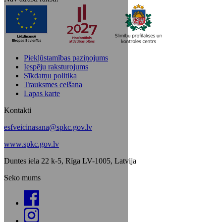
Piekļūstamības paziņojums
Iespēju raksturojums
Sīkdatņu politika
Trauksmes celšana
Lapas karte
Kontakti
esfveicinasana@spkc.gov.lv
www.spkc.gov.lv
Duntes iela 22 k-5, Rīga LV-1005, Latvija
Seko mums