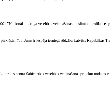
4/I/001 "Nacionāla mēroga veselības veicināšanas un slimību profilakses
a piekļūstamību, Jums ir iespēja iesniegt sūdzību Latvijas Republikas Ti
kontroles centra Sabiedrības veselības veicināšanas projektu nodaļas va