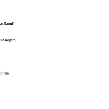
 pasākumi"
esībsargam.
dītāja.