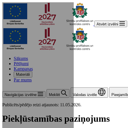
Atvērt izvēlni
Sākums
Pētījumi
Kampaņas
Materiāli
Par mums
Navigācijas izvēlne
Meklēt
Valodas izvēle
Pieejamīb
Publicēts/pēdējo reizi atjaunots: 11.05.2026.
Piekļūstamības paziņojums