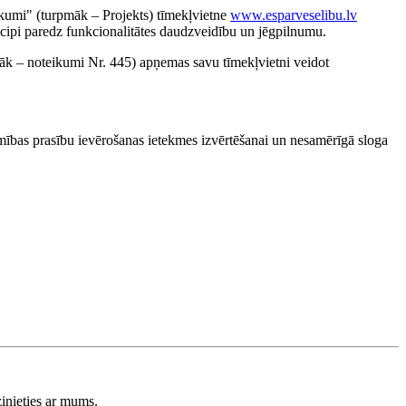
ākumi" (turpmāk – Projekts) tīmekļvietne
www.esparveselibu.lv
ncipi paredz funkcionalitātes daudzveidību un jēgpilnumu.
k – noteikumi Nr. 445) apņemas savu tīmekļvietni veidot
tamības prasību ievērošanas ietekmes izvērtēšanai un nesamērīgā sloga
zinieties ar mums.