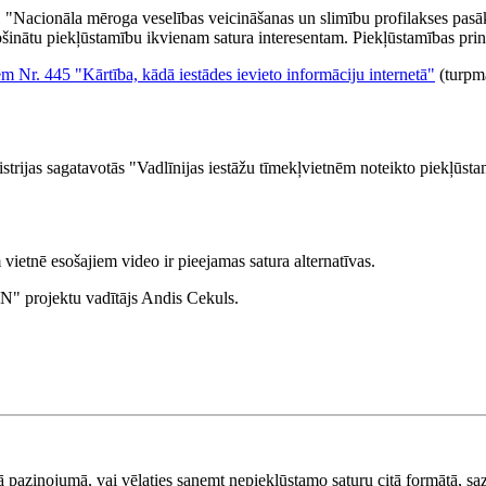
001 "Nacionāla mēroga veselības veicināšanas un slimību profilakses pas
ošinātu piekļūstamību ikvienam satura interesentam. Piekļūstamības pri
m Nr. 445 "Kārtība, kādā iestādes ievieto informāciju internetā"
(turpmā
istrijas sagatavotās "Vadlīnijas iestāžu tīmekļvietnēm noteikto piekļūs
 vietnē esošajiem video ir pieejamas satura alternatīvas.
N" projektu vadītājs Andis Cekuls.
ā paziņojumā, vai vēlaties saņemt nepiekļūstamo saturu citā formātā, sa