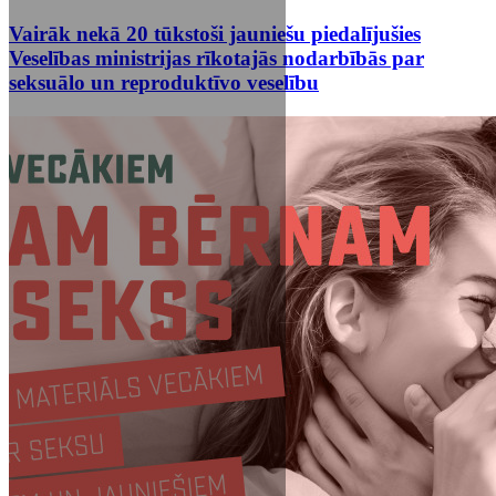
Vairāk nekā 20 tūkstoši jauniešu piedalījušies
Veselības ministrijas rīkotajās nodarbībās par
seksuālo un reproduktīvo veselību