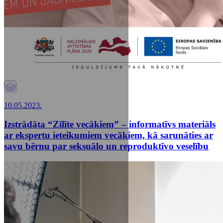
10.05.2023.
Izstrādāta “Zīlīte vecākiem” – informatīvs materiāls
ar ekspertu ieteikumiem vecākiem, kā sarunāties ar
savu bērnu par seksuālo un reproduktīvo veselību