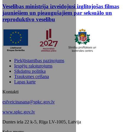
Veselības ministrija izveidojusi izglītojošas filmas
jauniešiem un pieaugušajiem par seksuālo un
reproduktīvo veselību
Piekļūstamības paziņojums
Iespēju raksturojums
Sīkdatņu politika
Trauksmes celšana
Lapas karte
Kontakti
esfveicinasana@spkc.gov.lv
www.spkc.gov.lv
Duntes iela 22 k-5, Rīga LV-1005, Latvija
Seko mums