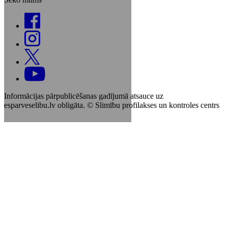
Informācijas pārpublicēšanas gadījumā atsauce uz
esparveselibu.lv obligāta. © Slimību profilakses un kontroles centrs