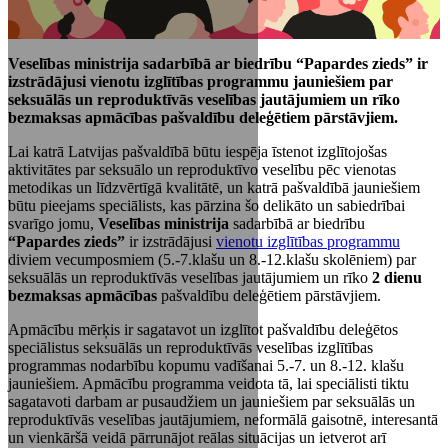
Veselības ministrija sadarbībā ar biedrību “Papardes zieds” ir
izstrādājusi vienotu izglītības programmu jauniešiem par
seksuālās un reproduktīvās veselības jautājumiem un rīko
bezmaksas apmācības pašvaldību deleģētiem pārstāvjiem.
Lai katrā Latvijas pašvaldībā būtu iespēja īstenot izglītojošas
aktivitātes par seksuālo un reproduktīvo veselību pēc vienotas
metodikas un līdzvērtīgā kvalitātē, un katrā pašvaldībā jauniešiem
būtu pieejams speciālists, kas pārzina šo delikāto un sabiedrībai
svarīgo jomu,
Veselības ministrija
sadarbībā ar biedrību
“Papardes zieds”
ir izstrādājusi
vienotu izglītības programmu
diviem vecumposmiem (5.-7.klašu un 8.-12.klašu skolēniem) par
seksuālās un reproduktīvās veselības jautājumiem un rīko
2 dienu
bezmaksas apmācības
pašvaldību deleģētiem pārstāvjiem.
Apmācību mērķis ir sagatavot un izglītot pašvaldību deleģētos
speciālistus seksuālās un reproduktīvās veselības izglītības
programmas nodarbību kopumu vadīšanai 5.-7. un 8.-12. klašu
jauniešiem. Apmācību programma veidota tā, lai speciālisti tiktu
sagatavoti darbam ar pusaudžiem un jauniešiem par seksuālās un
reproduktīvās veselības jautājumiem, neformālā gaisotnē, interesantā
un vienkāršā veidā pārrunājot reālas situācijas un ietverot arī