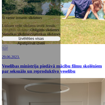
Šī vietne izmanto sīkdatnes
Lūdzam veikt sīkdatņu izvēli zemāk.
Obligātās sīkdatnes
Obligātās sīkdatnes
Statistikas sīkdatnes
Statistikas sīkdatnes
Izvēlēties visas
Apstiprināt izvēli
29.06.2023.
Veselības ministrija piedāvā mācību filmu skolēniem
par seksuālo un reproduktīvo veselību