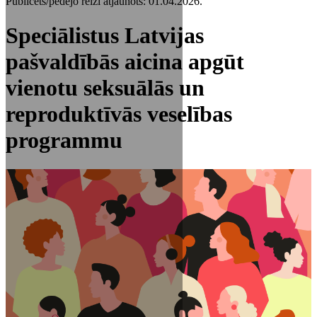
Publicēts/pēdējo reizi atjaunots: 01.04.2026.
Speciālistus Latvijas
pašvaldībās aicina apgūt
vienotu seksuālās un
reproduktīvās veselības
programmu