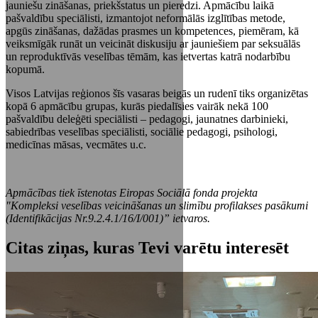
jauniešu zināšanas, priekšstatus un pieredzi. Apmācību laikā
pašvaldību speciālisti, izmantojot neformālās izglītības metode,
apgūs zināšanas, dažādas prasmes un kompetences, piemēram, kā
veiksmīgāk runāt un veicināt diskusiju ar jauniešiem par seksuālās
un reproduktīvās veselības tēmām, kas ietvertas katrā nodarbību
kopumā.
Visos Latvijas reģionos šīs vasaras beigās un rudenī tiks organizētas
kopā 6 apmācību grupas, kurās piedalīsies vairāk nekā 100
pašvaldību deleģēti speciālisti – pedagogi, jaunatnes darbinieki,
sabiedrības veselības speciālisti, sociālie pedagogi, psihologi,
medicīnas māsas, vecmātes u.c.
Apmācības tiek īstenotas Eiropas Sociālā fonda projekta
"Kompleksi veselības veicināšanas un slimību profilakses pasākumi
(Identifikācijas Nr.9.2.4.1/16/I/001)” ietvaros.
Citas ziņas, kuras Tevi varētu interesēt