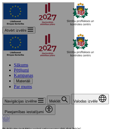
Atvērt izvēlni
Sākums
Pētījumi
Kampaņas
Materiāli
Par mums
Navigācijas izvēlne
Meklēt
Valodas izvēle
Pieejamības iestatījumi