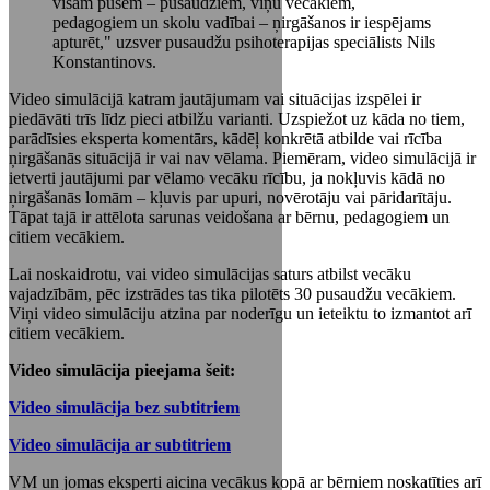
visām pusēm – pusaudžiem, viņu vecākiem,
pedagogiem un skolu vadībai – ņirgāšanos ir iespējams
apturēt," uzsver pusaudžu psihoterapijas speciālists Nils
Konstantinovs.
Video simulācijā katram jautājumam vai situācijas izspēlei ir
piedāvāti trīs līdz pieci atbilžu varianti. Uzspiežot uz kāda no tiem,
parādīsies eksperta komentārs, kādēļ konkrētā atbilde vai rīcība
ņirgāšanās situācijā ir vai nav vēlama. Piemēram, video simulācijā ir
ietverti jautājumi par vēlamo vecāku rīcību, ja nokļuvis kādā no
ņirgāšanās lomām – kļuvis par upuri, novērotāju vai pāridarītāju.
Tāpat tajā ir attēlota sarunas veidošana ar bērnu, pedagogiem un
citiem vecākiem.
Lai noskaidrotu, vai video simulācijas saturs atbilst vecāku
vajadzībām, pēc izstrādes tas tika pilotēts 30 pusaudžu vecākiem.
Viņi video simulāciju atzina par noderīgu un ieteiktu to izmantot arī
citiem vecākiem.
Video simulācija pieejama šeit:
Video simulācija bez subtitriem
Video simulācija ar subtitriem
VM un jomas eksperti aicina vecākus kopā ar bērniem noskatīties arī