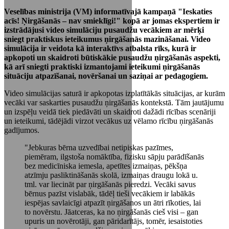
Veselības ministrija (VM) informatīvajā kampaņā "Ieskaties
acīs! Ņirgāšanās – nav smieklīgi!" kopā ar jomas ekspertiem ir
izstrādājusi video simulāciju pusaudžu vecākiem ar mērķi
sniegt praktiskus ieteikumus ņirgāšanās mazināšanai. Video
simulācija ir veidota kā interaktīvs atbalsta rīks, kurā ir
apkopoti un skaidroti būtiskākie pusaudžu ņirgāšanās aspekti,
kā arī sniegti praktiski izmantojami ieteikumi ņirgāšanās
situāciju atpazīšanai, novēršanai un saziņai ar pedagogiem.
Video simulācijas saturā ir apkopotas izplatītākās situācijas, ar kurām
vecāki var saskarties pusaudžu ņirgāšanās kontekstā. Tām jautājumu
un izspēļu veidā tiek piedāvāti un skaidroti dažādi rīcības scenāriji
un ieteikumi, tādējādi virzot vecākus uz vēlamo rīcību ņirgāšanās
gadījumos.
"Jebkuras bērna uzvedībai netipiskas pazīmes,
piemēram, ilgstoša nomāktība, fizisku sāpju parādīšanās
bez medicīniska iemesla, apetītes izmaiņas, pēkšņa
atzīmju pasliktināšanās skolā, izmaiņas draugu lokā u.
tml. var liecināt par ņirgāšanās pieredzi. Vecāki savus
bērnus pazīst vislabāk, tādēļ tieši vecākiem ir labākās
iespējas savlaicīgi atpazīt ņirgāšanos un ātri rīkoties, lai
to novērstu. Jāatceras, ka no ņirgāšanās cieš visi – gan
upuris un novērotāji, gan pāridarītājs, tomēr, iesaistoties