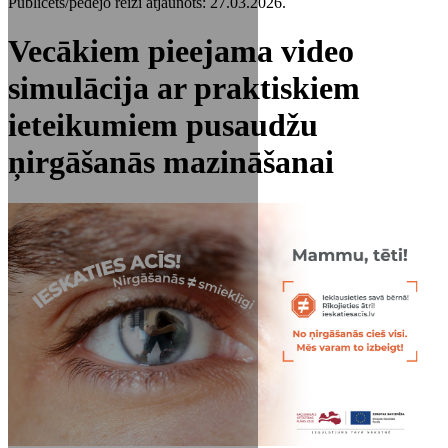
Publicēts/pēdējo reizi atjaunots: 27.03.2026.
Vecākiem pieejama video
simulācija ar praktiskiem
ieteikumiem pusaudžu
ņirgāšanās mazināšanai