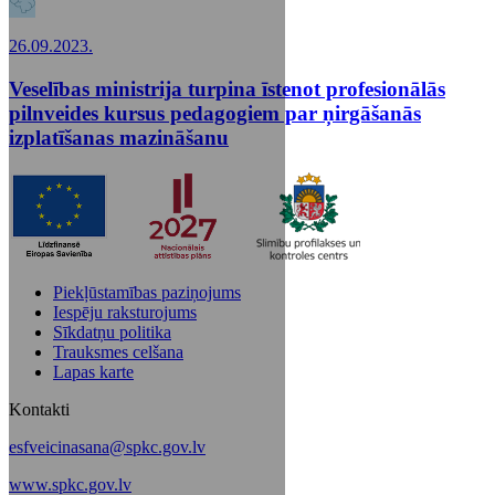
26.09.2023.
Veselības ministrija turpina īstenot profesionālās
pilnveides kursus pedagogiem par ņirgāšanās
izplatīšanas mazināšanu
Piekļūstamības paziņojums
Iespēju raksturojums
Sīkdatņu politika
Trauksmes celšana
Lapas karte
Kontakti
esfveicinasana@spkc.gov.lv
www.spkc.gov.lv