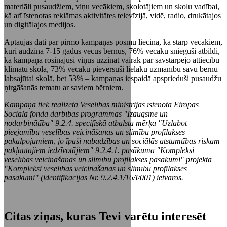
materiāli pusaudžiem, viņu vecākiem, skolotājiem un skolu vadībai,
kā arī īstenotas reklāmas aktivitātes televīzijā, vidē, radio, drukātajos
un digitālajos medijos.
Aptaujas dati par pirmo kampaņas posmu liecina, ka starp vecākiem,
kuri audzina 7-15 gadus vecus bērnus, 76% vecāku snieguši atbildi,
ka kampaņa rosinājusi viņus uzzināt vairāk par savstarpējo attiecību
klimatu skolā, 73% vecāku pievērsuši lielāku uzmanību savu bērnu
labsajūtai skolā, bet 53% – kampaņas iespaidā apsprieduši pusaudžu
ņirgāšanās tematu ar saviem bērniem.
Kampaņa tiek realizēta Veselības ministrijas īstenotā Eiropas
Sociālā fonda darbības programmas "Izaugsme un
nodarbinātība" 9.2.4. specifiskā atbalsta mērķa "Uzlabot
pieejamību veselības veicināšanas un slimību profilakses
pakalpojumiem, jo īpaši nabadzības un sociālās atstumtības riskam
pakļautajiem iedzīvotājiem" 9.2.4.1. pasākuma "Kompleksi
veselības veicināšanas un slimību profilakses pasākumi" projekta
"Kompleksi veselības veicināšanas un slimību profilakses
pasākumi" (identifikācijas Nr. 9.2.4.1/16/I/001) ietvaros.
Citas ziņas, kuras Tevi varētu interesēt