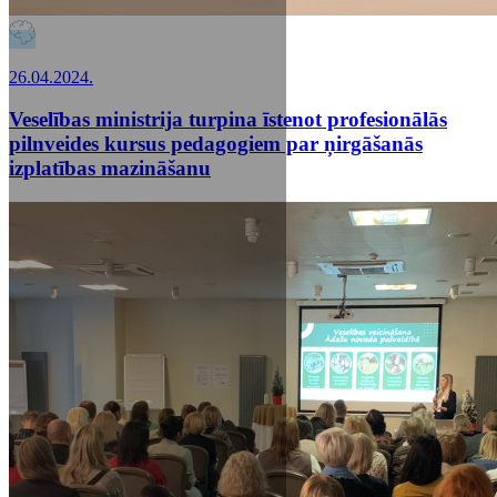
26.04.2024.
Veselības ministrija turpina īstenot profesionālās
pilnveides kursus pedagogiem par ņirgāšanās
izplatības mazināšanu