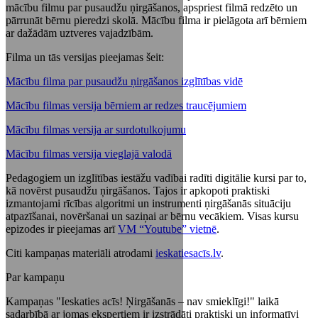
mācību filmu par pusaudžu ņirgāšanos, apspriest filmā redzēto un
pārrunāt bērnu pieredzi skolā. Mācību filma ir pielāgota arī bērniem
ar dažādām uztveres vajadzībām.
Filma un tās versijas pieejamas šeit:
Mācību filma par pusaudžu ņirgāšanos izglītības vidē
Mācību filmas versija bērniem ar redzes traucējumiem
Mācību filmas versija ar surdotulkojumu
Mācību filmas versija vieglajā valodā
Pedagogiem un izglītības iestāžu vadībai radīti digitālie kursi par to,
kā novērst pusaudžu ņirgāšanos. Tajos ir apkopoti praktiski
izmantojami rīcības algoritmi un instrumenti ņirgāšanās situāciju
atpazīšanai, novēršanai un saziņai ar bērnu vecākiem. Visas kursu
epizodes ir pieejamas arī
VM “Youtube” vietnē
.
Citi kampaņas materiāli atrodami
ieskatiesacīs.lv
.
Par kampaņu
Kampaņas "Ieskaties acīs! Ņirgāšanās – nav smieklīgi!" laikā
sadarbībā ar jomas ekspertiem ir izstrādāti praktiski un informatīvi