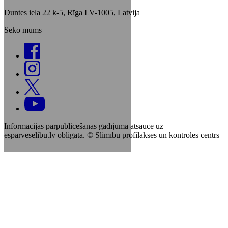
Duntes iela 22 k-5, Rīga LV-1005, Latvija
Seko mums
Informācijas pārpublicēšanas gadījumā atsauce uz
esparveselibu.lv obligāta. © Slimību profilakses un kontroles centrs