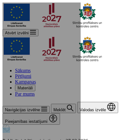
Atvērt izvēlni
Sākums
Pētījumi
Kampaņas
Materiāli
Par mums
Navigācijas izvēlne
Meklēt
Valodas izvēle
Pieejamības iestatījumi