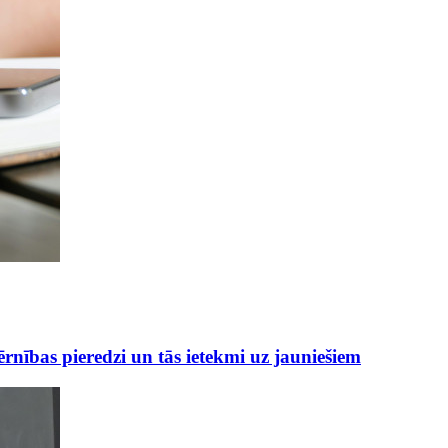
ērnības pieredzi un tās ietekmi uz jauniešiem