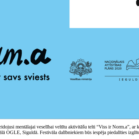
dojusi mentālajai veselībai veltītu aktivitāšu telti “Viss ir Norm.a”, ar ku
ālā OGLE, Siguldā. Festivāla dalībniekiem būs iespēja piedalīties izglīto