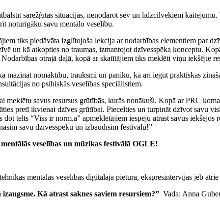
alstīt sarežģītās situācijās, nenodarot sev un līdzcilvēkiem kaitējumu. 
arīt noturīgāku savu mentālo veselību.
ājiem tiks piedāvāta izglītojoša lekcija ar nodarbības elementiem par d
vē un kā atkopties no traumas, izmantojot dzīvesspēka konceptu. Kopā ar
odarbības otrajā daļā, kopā ar skatītājiem tiks meklēti viņu iekšējie res
to, kā mazināt nomāktību, trauksmi un paniku, kā arī iegūt praktiskas zi
ultācijas no psihiskās veselības speciālistiem.
, lai meklētu savus resursus grūtībās, kurās nonākuši. Kopā ar PRC koma
tāties pretī ikvienai dzīves grūtībai. Piecelties un turpināt dzīvot savu v
dot telts “Viss ir norm.a” apmeklētājiem iespēju atrast savus iekšējos r
rināsim savu dzīvesspēku un izbaudīsim festivālu!”
a mentālās veselības un mūzikas festivālā OGLE!
ehnikās mentālās veselības digitālajā pieturā, ekspresintervijas jeb ātr
 izaugsme. Kā atrast saknes saviem resursiem?”
Vada: Anna Gube