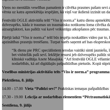
Viens no mentālās veselības pamatiem ir cilvēka prasmes pašam sevi atb
vērsta uz katra apmeklētāja iespējām, kā viņš var ikdienā izzināt un d
Festivālā OGLE aktivitāšu teltī “Viss ir norm.a” katru dienu apmeklēt
dzīvesspēks, kāda ir traumas un traumatisku notikumu loma cilvēka dzī
aizsargfaktori, kas palīdz vai kavē veiksmīgu atkopšanos pēc traumas. N
Pārējā laikā “Viss ir norm.a” teltī būs iespēja noskatīties video par 
apzinātības prasmju trenēšanu. Turpat varēs saņemt arī īsas ekspreskons
“Ik dienu pie PRC speciālistiem ierodas vairāki simti jauniešu
bet visbiežāk paši sevī. Iekšējie resursi jeb dzīvesspēks palīdz s
klīniskā vadītāja Anete Masaļska. “Arī festivālā OGLE vēlamies 
nodarbībās, kā arī digitālajās pašpalīdzības pieturās. Kopā stip
Veselības ministrijas aktivitāšu telts “Viss ir norm.a” programm
Piektdiena, 8. jūlijs
14.00 - 17.00
Vieta “Palīdzi sev!”
Praktiskas iemaņas pašpalīdzības t
17.30 - 19.00
Lekcija ar nodarbības elementiem “Pēctraumatiskā
Sestdiena, 9. jūlijs