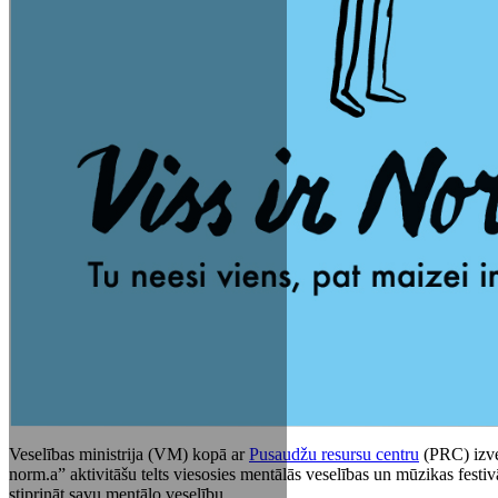
Veselības ministrija (VM) kopā ar
Pusaudžu resursu centru
(PRC) izvei
norm.a” aktivitāšu telts viesosies mentālās veselības un mūzikas festiv
stiprināt savu mentālo veselību.