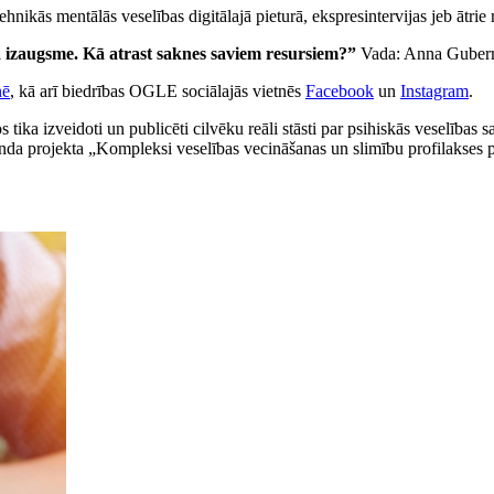
hnikās mentālās veselības digitālajā pieturā, ekspresintervijas jeb ātri
 izaugsme. Kā atrast saknes saviem resursiem?”
Vada: Anna Gube
nē
, kā arī biedrības OGLE sociālajās vietnēs
Facebook
un
Instagram
.
 tika izveidoti un publicēti cilvēku reāli stāsti par psihiskās veselības
fonda projekta „Kompleksi veselības vecināšanas un slimību profilakses p