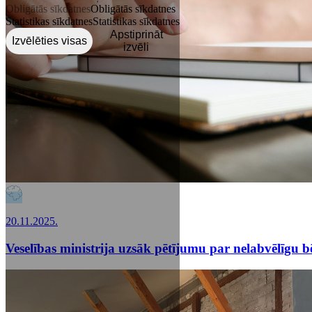
Obligātās sīkdatnes
Obligātās sīkdatnes
Statistikas sīkdatnes
Statistikas sīkdatnes
Apstiprināt
Izvēlēties visas
izvēli
20.11.2025.
Veselības ministrija uzsāk pētījumu par nelabvēlīgu b