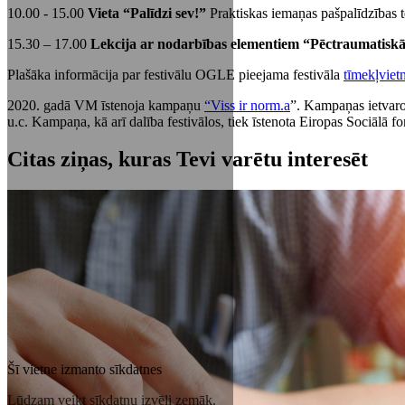
10.00 - 15.00
Vieta “Palīdzi sev!”
Praktiskas iemaņas pašpalīdzības te
15.30 – 17.00
Lekcija ar nodarbības elementiem “Pēctraumatiskā
Plašāka informācija par festivālu OGLE pieejama festivāla
tīmekļviet
2020. gadā VM īstenoja kampaņu
“Viss ir norm.a
”. Kampaņas ietvaros
u.c. Kampaņa, kā arī dalība festivālos, tiek īstenota Eiropas Sociālā 
Citas ziņas, kuras Tevi varētu interesēt
Šī vietne izmanto sīkdatnes
Lūdzam veikt sīkdatņu izvēli zemāk.