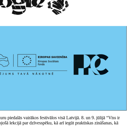
ru piedalās vairākos festivālos visā Latvijā. 8. un 9. jūlijā “Viss ir
jošā lekcijā par dzīvesspēku, kā arī iegūt praktiskas zināšanas, kā