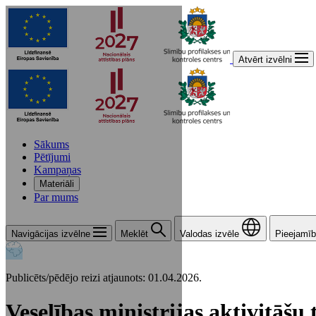
Atvērt izvēlni
Sākums
Pētījumi
Kampaņas
Materiāli
Par mums
Navigācijas izvēlne
Meklēt
Valodas izvēle
Pieejamīb
Publicēts/pēdējo reizi atjaunots: 01.04.2026.
Veselības ministrijas aktivitāšu