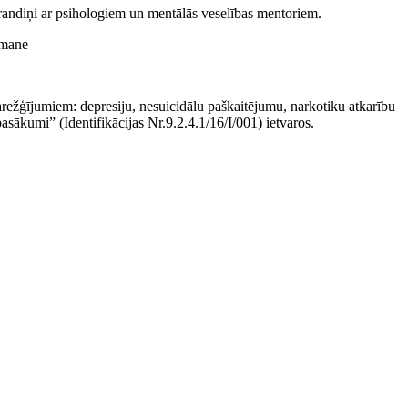
e randiņi ar psihologiem un mentālās veselības mentoriem.
rmane
 sarežģījumiem: depresiju, nesuicidālu paškaitējumu, narkotiku atkarību
asākumi” (Identifikācijas Nr.9.2.4.1/16/I/001) ietvaros.