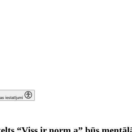
as iestatījumi
 telts “Viss ir norm.a” būs mentāl