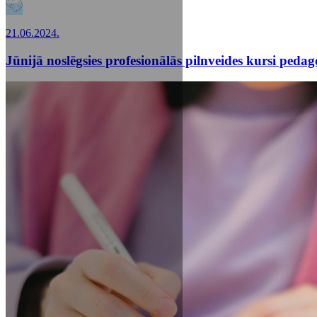
21.06.2024.
Jūnijā noslēgsies profesionālās pilnveides kursi ped