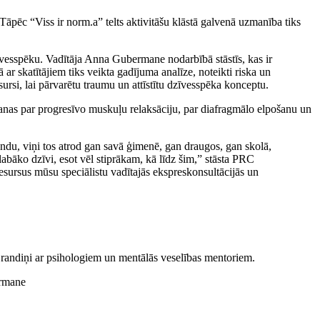
Tāpēc “Viss ir norm.a” telts aktivitāšu klāstā galvenā uzmanība tiks
zīvesspēku. Vadītāja Anna Gubermane nodarbībā stāstīs, kas ir
 skatītājiem tiks veikta gadījuma analīze, noteikti riska un
ursi, lai pārvarētu traumu un attīstītu dzīvesspēka konceptu.
nāšanas par progresīvo muskuļu relaksāciju, par diafragmālo elpošanu un
ndu, viņi tos atrod gan savā ģimenē, gan draugos, gan skolā,
islabāko dzīvi, esot vēl stiprākam, kā līdz šim,” stāsta PRC
esursus mūsu speciālistu vadītajās ekspreskonsultācijās un
ie randiņi ar psihologiem un mentālās veselības mentoriem.
rmane