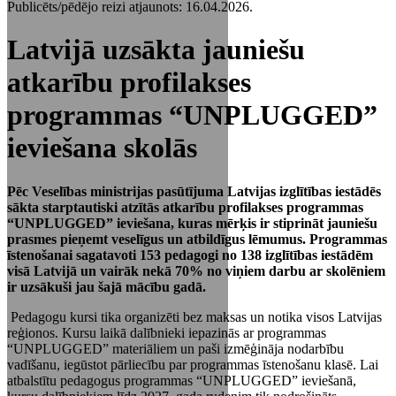
Publicēts/pēdējo reizi atjaunots: 16.04.2026.
Latvijā uzsākta jauniešu
atkarību profilakses
programmas “UNPLUGGED”
ieviešana skolās
Pēc Veselības ministrijas pasūtījuma Latvijas izglītības iestādēs
sākta starptautiski atzītās atkarību profilakses programmas
“UNPLUGGED” ieviešana, kuras mērķis ir stiprināt jauniešu
prasmes pieņemt veselīgus un atbildīgus lēmumus. Programmas
īstenošanai sagatavoti 153 pedagogi no 138 izglītības iestādēm
visā Latvijā un vairāk nekā 70% no viņiem darbu ar skolēniem
ir uzsākuši jau šajā mācību gadā.
Pedagogu kursi tika organizēti bez maksas un notika visos Latvijas
reģionos. Kursu laikā dalībnieki iepazinās ar programmas
“UNPLUGGED”
materiāliem un paši izmēģināja nodarbību
vadīšanu, iegūstot pārliecību par programmas īstenošanu klasē. Lai
atbalstītu pedagogus programmas “UNPLUGGED” ieviešanā,