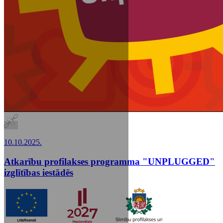
10.10.2025.
Atkarību profilakses programma "UNPLUGGED"
izglītības iestādēs