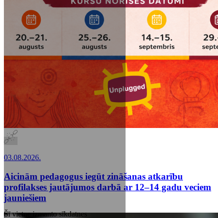
03.08.2026.
Aicinām pedagogus iegūt zināšanas atkarību
profilakses jautājumos darbā ar 12–14 gadu veciem
jauniešiem
Šī vietne izmanto sīkdatnes