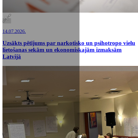
14.07.2026.
Uzsākts pētījums par narkotisko un psihotropo vielu
lietošanas sekām un ekonomiskajām izmaksām
Latvijā