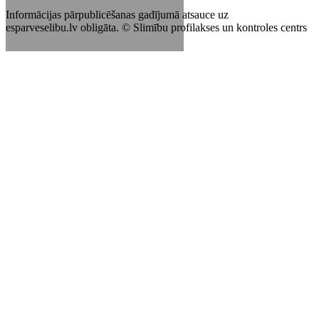
Informācijas pārpublicēšanas gadījumā atsauce uz
esparveselibu.lv obligāta. © Slimību profilakses un kontroles centrs