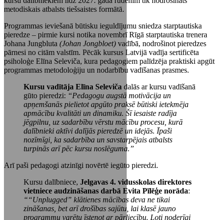
kursu dalībniekiem līdz 2027. gada rudenim tik nodrošināts
metodiskais atbalsts tiešsaistes formātā.
Programmas ieviešanā būtisku ieguldījumu sniedza starptautiska
pieredze – pirmie kursi notika novembrī Rīgā starptautiska trenera
Johana Jungbluta
(Johan Jongbloet)
vadībā, nodrošinot pieredzes
pārnesi no citām valstīm. Pēcāk kursus Latvijā vadīja sertificēta
psiholoģe Elīna Seleviča, kura pedagogiem palīdzēja praktiski apgūt
programmas metodoloģiju un nodarbību vadīšanas prasmes.
Kursu vadītāja Elīna Seleviča
dalās ar kursu vadīšanā
gūto pieredzi:
“Pedagogu augstā motivācija un
apņemšanās pielietot apgūto praksē būtiski ietekmēja
apmācību kvalitāti un dinamiku. Šī iesaiste radīja
jēgpilnu, uz sadarbību vērstu mācību procesu, kurā
dalībnieki aktīvi dalījās pieredzē un idejās. Īpaši
nozīmīgi, ka sadarbība un savstarpējais atbalsts
turpinās arī pēc kursu noslēguma.”
Arī paši pedagogi atzinīgi novērtē iegūto pieredzi.
Kursu dalībniece,
Jelgavas 4. vidusskolas direktores
vietniece audzināšanas darbā Evita Pīlēģe norāda
:
““Unplugged” klātienes mācības deva ne tikai
zināšanas, bet arī drošības sajūtu, lai klasē jauno
programmu varētu īstenot ar pārliecību. Ļoti noderīgi