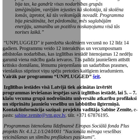
bija tas, ka gandrīz visas nodarbības grupās
izmēģinājām, varējām iejusties kā skolotāja, tā skolēna
lomās, izprotot, kā tās veiksmīgāk novadīt. Programma
bija piesātināta, bet pārdomāta, mēs saglabājām
enerģiju, uzmanību un pozitīvu noskaņojumu visā tās
norises laikā.”
“UNPLUGGED” ir paredzēta skolēniem vecumā no 12 līdz 14
gadiem. Programmu veido 12 interaktīvas un vecumposmam
atbilstošas nodarbības, kas izglītības iestādē īstenojamas 12 nedēļu
garumā viena mācību gada ietvaros. Tās palīdz jauniešiem attīstīt
kritisko domāšanu, lēmumu pieņemšanu un sadarbības prasmes,
vienlaikus stiprinot viņu spēju pretoties kaitīgiem ieradumiem.
Vairāk par programmu “UNPLUGGED”
šeit
.
Izglītības iestādes visā Latvijā tiek aicinātas izvērtēt
programmas ieviešanas iespējas savā izglītības iestādē, lai 5. – 7.
klašu vecuma grupā nodrošinātu universālu atkarību profilaksi
un stiprinātu jauniešu veselību un labbūtību ilgtermiņā.
Kontaktinformācija saziņai: projektu vadītāja Sabīne Zemīte,
e-
pasts:
sabine.zemite@vm.gov.lv
, tālr. +371 67876195.
Programmas īstenošanu līdzfinansē Eiropas Sociālā fonda Plus
projekts Nr. 4.1.2.1/1/24/I/001 "Nacionāla mēroga veselības
veicināšanas un slimību profilakses pasākumi".