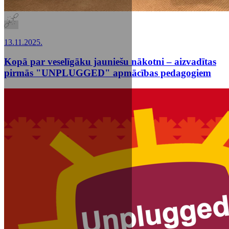
13.11.2025.
Kopā par veselīgāku jauniešu nākotni – aizvadītas
pirmās "UNPLUGGED" apmācības pedagogiem