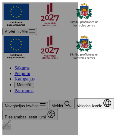
Atvērt izvēlni
Sākums
Pētījumi
Kampaņas
Materiāli
Par mums
Navigācijas izvēlne
Meklēt
Valodas izvēle
Pieejamības iestatījumi