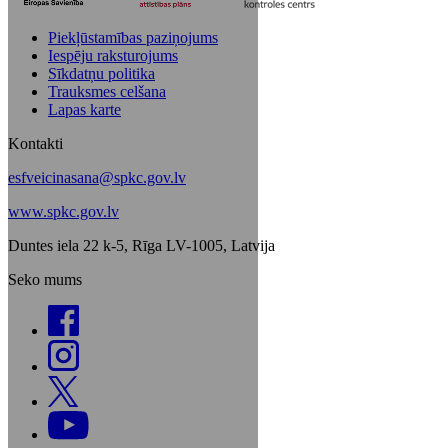
Piekļūstamības paziņojums
Iespēju raksturojums
Sīkdatņu politika
Trauksmes celšana
Lapas karte
Kontakti
esfveicinasana@spkc.gov.lv
www.spkc.gov.lv
Duntes iela 22 k-5, Rīga LV-1005, Latvija
Seko mums