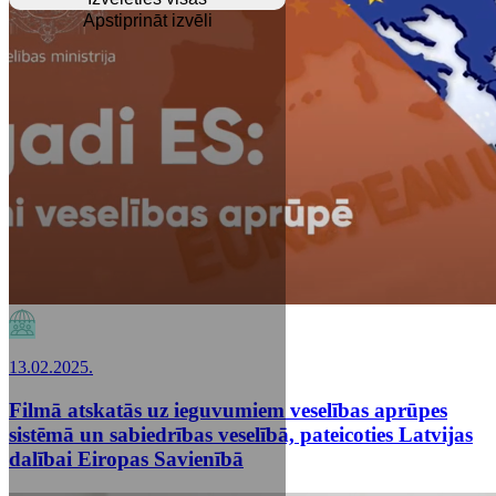
Apstiprināt izvēli
13.02.2025.
Filmā atskatās uz ieguvumiem veselības aprūpes
sistēmā un sabiedrības veselībā, pateicoties Latvijas
dalībai Eiropas Savienībā