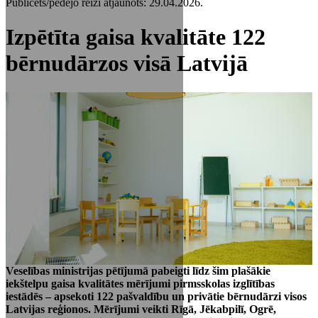
Publicēts/pēdējo reizi atjaunots: 29.04.2026.
Izpētīta gaisa kvalitāte 122
bērnudārzos visā Latvijā
Veselības ministrijas pētījumā pabeigti līdz šim plašākie
iekštelpu gaisa kvalitātes mērījumi pirmsskolas izglītības
iestādēs – apsekoti 122 pašvaldību un privātie bērnudārzi visos
Latvijas reģionos. Mērījumi veikti Rīgā, Jēkabpilī, Ogrē,