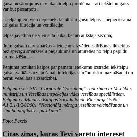
gaisa piesārņojums nav tikai ārtelpu problēma – arī iekštelpu gaiss
var būt piesārņots;
ar telpaugiem vien nepietiek, lai attīrītu gaisu telpās – nepieciešama
arī gaisa filtrācija un ventilācija;
telpas jāvēdina ne vien siltā laikā, bet arī aukstajā sezonā;
tīram gaisam nav smaržas – ieteicams izvēlieties tīrīšanas līdzekļus
bez spēcīgu smaržvielu piejaukuma un atturēties no telpu papildu
aromatizēšanas.
Pētījuma rezultāti kalpos par pamatu ieteikumu izstrādei iekštelpu
gaisa kvalitātes uzlabošanai, infekcijas slimību risku mazināšanai un
bērnu veselības aizsardzībai.
Pētījumu veic SIA “Corporate Consulting” sadarbībā ar Veselības
ministriju un Veselības inspekcijas vides veselības speciālistiem.
Pētījumu līdzfinansē Eiropas Sociālā fonda Plus projekts Nr.
4.1.2.1/1/24/I/001 “Nacionāla mēroga veselības veicināšanas un
slimību profilakses pasākumi”.
Foto: Pexels
Citas ziņas, kuras Tevi varētu interesēt