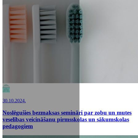
30.10.2024.
Noslēgušies bezmaksas semināri par zobu un mutes
veselības veicināšanu pirmsskolas un sākumskolas
pedagogiem