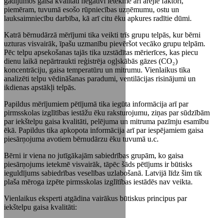
gadījumos gaisa kvalitāti negatīvi ietekmē arī ārējie faktori,
piemēram, tuvumā esošo rūpniecības uzņēmumu, ostu un
lauksaimniecību darbība, kā arī citu ēku apkures radītie dūmi.
Katrā bērnudārzā mērījumi tika veikti trīs grupu telpās, kur bērni
uzturas visvairāk, īpašu uzmanību pievēršot vecāko grupu telpām.
Pēc telpu apsekošanas tajās tika uzstādītas mērierīces, kas piecu
dienu laikā nepārtraukti reģistrēja ogļskābās gāzes (CO₂)
koncentrāciju, gaisa temperatūru un mitrumu. Vienlaikus tika
analizēti telpu vēdināšanas paradumi, ventilācijas risinājumi un
ikdienas apstākļi telpās.
Papildus mērījumiem pētījumā tika iegūta informācija arī par
pirmsskolas izglītības iestāžu ēku raksturojumu, ziņas par sūdzībām
par iekštelpu gaisa kvalitāti, pelējuma un mitruma pazīmju esamību
ēkā. Papildus tika apkopota informācija arī par iespējamiem gaisa
piesārņojuma avotiem bērnudārzu ēku tuvumā u.c.
Bērni ir viena no jutīgākajām sabiedrības grupām, ko gaisa
piesārņojums ietekmē visvairāk, tāpēc šāds pētījums ir būtisks
ieguldījums sabiedrības veselības uzlabošanā. Latvijā līdz šim tik
plaša mēroga izpēte pirmsskolas izglītības iestādēs nav veikta.
Vienlaikus eksperti atgādina vairākus būtiskus principus par
iekštelpu gaisa kvalitāti: