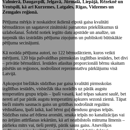
Valmierā, Daugavpilī, Jelgavā, Jūrmalā, Liepājā, Rēzeknē un
Ventspilī, kā arī Kurzemes, Latgales, Rīgas, Vidzemes un
Zemgales reģionā.
Pētījuma mērķis ir noskaidrot ikdienā elpotā gaisa kvalitāti
bērnudārzos un sagatavot zinātniski pamatotus priekšlikumus tā
uzlabošanai. Šobrīd notiek iegūto datu apstrāde un analīze, un
turpmāk tiks izstrādāts pētījuma ziņojums un publiskoti būtiskākie
pētījuma secinājumi.
Kā norāda pētījuma autori, no 122 bērnudārziem, kuros veikti
mērījumi, 120 bija pašvaldības pirmskolas izglītības iestādes, bet divi
– privātie bērnudārzi. Iestādes atlasītas proporcionāli bērnu skaitam
pilsētās un reģionos, nodrošinot reprezentatīvu pārklājumu visā
Latvijā.
Apkopojot biežākās sūdzības par gaisa kvalitāti pirmsskolas
izglītības iestādēs, visbiežāk tika norādīts uz pārāk augstu
temperatūru grupu telpās – īpaši vasarā, kad telpas sakarst saulē, bet
nereti arī par pārāk augstu temperatūru apkures sezonā ziemā. Tāpat
bieži minēts sasmacis gaiss un grūtības nodrošināt regulāru
vēdināšanu, īpaši laikā, kad bērni guļ diendusu grupas telpās.
Sūdzības raisa arī ēdiena aromāti, smaka telpās no kanalizācijas vai
no ārējām attīrīšanas iekārtām, kā arī neatbilstošs mitruma līmenis –
pārlieku mitrs vai, tieši pretēji, pārāk sauss gaiss. Atsevišķos