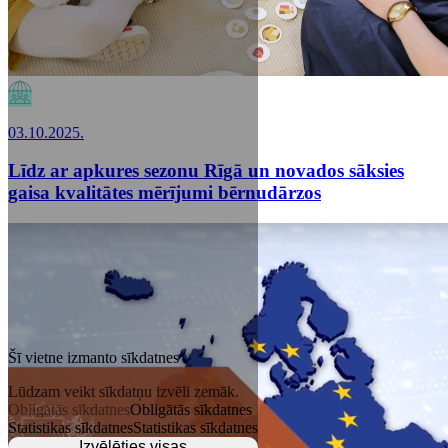
03.10.2025.
Līdz ar apkures sezonu Rīgā un novados sāksies
gaisa kvalitātes mērījumi bērnudārzos
Šī vietne izmanto sīkdatnes
Lūdzam veikt sīkdatņu izvēli zemāk.
Obligātās sīkdatnes
Obligātās sīkdatnes
Statistikas sīkdatnes
Statistikas sīkdatnes
Izvēlēties visas