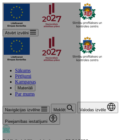
Atvērt izvēlni
Sākums
Pētījumi
Kampaņas
Materiāli
Par mums
Navigācijas izvēlne
Meklēt
Valodas izvēle
Pieejamības iestatījumi