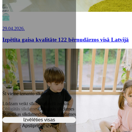
29.04.2026.
Izpētīta gaisa kvalitāte 122 bērnudārzos visā Latvijā
Šī vietne izmanto sīkdatnes
Lūdzam veikt sīkdatņu izvēli zemāk.
Obligātās sīkdatnes
Obligātās sīkdatnes
Statistikas sīkdatnes
Statistikas sīkdatnes
Izvēlēties visas
Apstiprināt izvēli