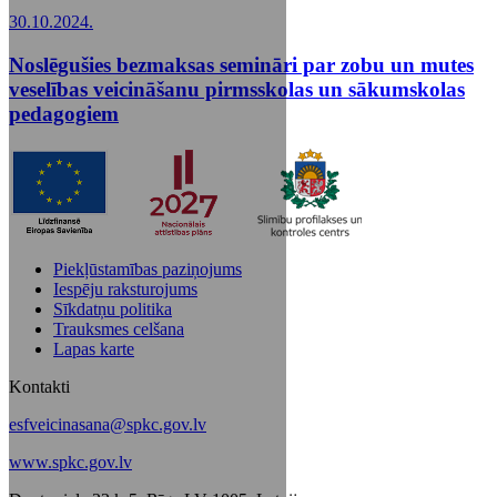
30.10.2024.
Noslēgušies bezmaksas semināri par zobu un mutes
veselības veicināšanu pirmsskolas un sākumskolas
pedagogiem
Piekļūstamības paziņojums
Iespēju raksturojums
Sīkdatņu politika
Trauksmes celšana
Lapas karte
Kontakti
esfveicinasana@spkc.gov.lv
www.spkc.gov.lv