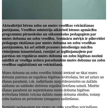
Aktualizējot bērnu zobu un mutes veselības veicināšanas
jautājumu, Veselības ministrija atkārtoti īstenos apmācību
programmu pirmsskolas un sākumskolas pedagogiem par
mutes dobuma un zobu veselību. Semināru mērķis ir pilnveidot
pedagogu zināšanas par mutes dobuma un zobu veselības
jautājumiem, kā arī attīstīt prasmes mūsdienīgu mācību
risinājumu izmantošanā, runājot ar izglītojamajiem par
pareizas un regulāras mutes dobuma un zobu higiēnas nozīmi
saistībā ar veselīga uztura paradumiem mutes dobuma un zobu
veselības saglabāšanā un veicināšanā.
Mutes dobuma un zobu veselību būtiski ietekmē ne tikai mutes
dobuma pareizas un regulāras higiēnas ievērošana, bet arī uzturs un
ēšanas paradumi, t.sk. našķēšanās starp ēdienreizēm un dažādu
saldumu un saldināto dzērienu regulāra lietošana uzturā. Minētie
ēšanas paradumi un nepietiekama mutes dobuma higiēnas
ievērošana būtiski veicina dažādu mutes dobuma slimību, tostarp
zobu kariesa un periodonta (smaganu) saslimšanas.
Semināri pedagogiem par mutes un zobu veselības veicināšanu