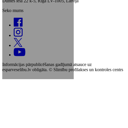
Duntes iela 22 k-5, Rīga LV-1005, Latvija
Seko mums
Informācijas pārpublicēšanas gadījumā atsauce uz
esparveselibu.lv obligāta. © Slimību profilakses un kontroles centrs