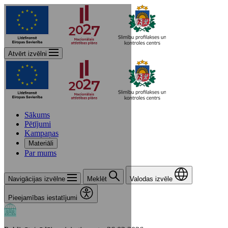
Atvērt izvēlni
Sākums
Pētījumi
Kampaņas
Materiāli
Par mums
Navigācijas izvēlne
Meklēt
Valodas izvēle
Pieejamības iestatījumi