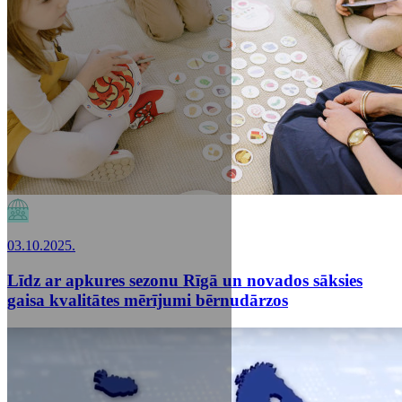
03.10.2025.
Līdz ar apkures sezonu Rīgā un novados sāksies
gaisa kvalitātes mērījumi bērnudārzos