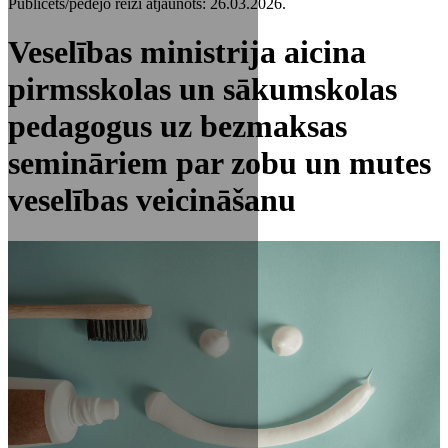
Publicēts/pēdējo reizi atjaunots: 26.03.2026.
Veselības ministrija aicina
pirmsskolas un sākumskolas
pedagogus uz bezmaksas
semināriem par zobu un mutes
veselības veicināšanu