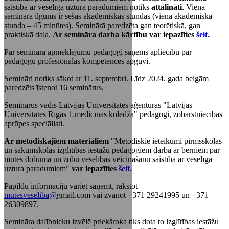
saistībā ar veselīga uztura paradumiem notiks
attālināti
. Viena
semināra ilgums ir sešas akadēmiskās stundas (viena akadēmiskā
stunda ‒ 45 minūtes). Seminārā paredzēta gan teorētiskā, gan
praktiskā daļa.
Ar semināra darba kārtību var iepazīties
šeit.
Par semināra apmeklējumu pedagogi saņems apliecību par
pedagogu profesionālās kompetences apguvi.
Semināri notiks sākot ar 11. septembri. Līdz 2024. gada beigām
paredzēts īstenot 16 seminārus.
Seminārus vadīs Latvijas Universitātes aģentūras "Latvijas
Universitātes Rīgas 1.medicīnas koledža" pedagogi, zobārstniecības
aprūpes speciālisti.
Ar metodiskajiem materiāliem
"Metodiskie ieteikumi pirmsskolas
un sākumskolas izglītības iestāžu pedagogiem darbā ar bērniem par
mutes dobuma un zobu veselības veicināšanu saistībā ar veselīga
uztura paradumiem"
var iepazīties
šeit.
Papildu informāciju variet saņemt, rakstot
mutesveseliba@
gmail.com vai zvanot +371 29241995 un +371
26309897.
Semināra dalībnieku izvēlē priekšroka tiks dota to izglītības iestāžu