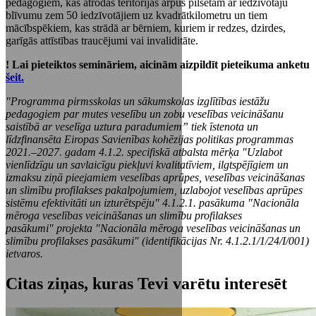
pedagogiem, kas atrodas teritorijās ārpus pilsētām ar iedzīvotāju
blīvumu zem 50 iedzīvotājiem uz kvadrātkilometru un tiem
mācībspēkiem, kas strādā ar bērniem, kuriem ir redzes, dzirdes,
garīgās attīstības traucējumi vai invaliditāte.
! Lai pieteiktos semināriem, aicinām aizpildīt pieteikuma anketu
šeit.
"Programma pirmsskolas un sākumskolas izglītības iestāžu
pedagogiem par mutes veselību un zobu veselības veicināšanu
saistībā ar veselīga uztura paradumiem” tiek īstenota un
līdzfinansēta Eiropas Savienības kohēzijas politikas programmas
2021.–2027. gadam 4.1.2. specifiskā atbalsta mērķa "Uzlabot
vienlīdzīgu un savlaicīgu piekļuvi kvalitatīviem, ilgtspējīgiem un
izmaksu ziņā pieejamiem veselības aprūpes, veselības veicināšanas
un slimību profilakses pakalpojumiem, uzlabojot veselības aprūpes
sistēmu efektivitāti un izturētspēju" 4.1.2.1. pasākuma "Nacionāla
mēroga veselības veicināšanas un slimību profilakses
pasākumi" projekta "Nacionāla mēroga veselības veicināšanas un
slimību profilakses pasākumi" (identifikācijas Nr. 4.1.2.1/1/24/I/001)
ietvaros.
Citas ziņas, kuras Tevi varētu interesēt