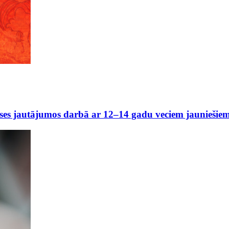
kses jautājumos darbā ar 12–14 gadu veciem jauniešie