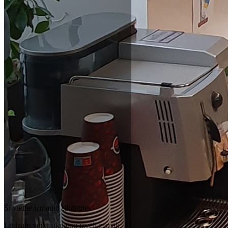
Šī vietne izmanto sīkdatnes
Lūdzam veikt sīkdatņu izvēli zemāk.