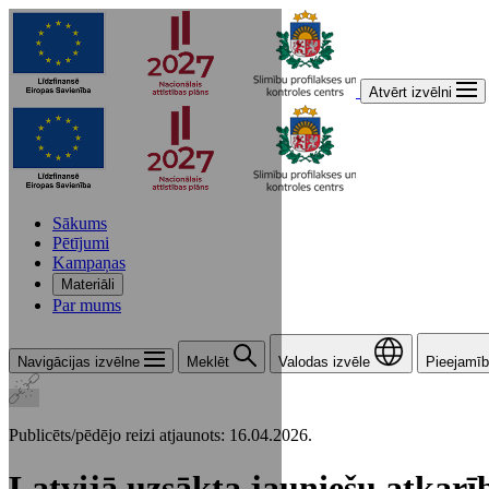
Atvērt izvēlni
Sākums
Pētījumi
Kampaņas
Materiāli
Par mums
Navigācijas izvēlne
Meklēt
Valodas izvēle
Pieejamīb
Publicēts/pēdējo reizi atjaunots: 16.04.2026.
Latvijā uzsākta jauniešu atka