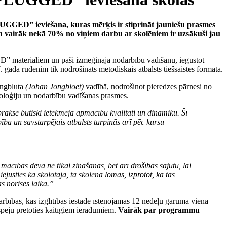
PLUGGED” ieviešana, kuras mērķis ir stiprināt jauniešu prasmes
un vairāk nekā 70% no viņiem darbu ar skolēniem ir uzsākuši jau
ED”
materiāliem un paši izmēģināja nodarbību vadīšanu, iegūstot
da rudenim tik nodrošināts metodiskais atbalsts tiešsaistes formātā.
ungbluta
(Johan Jongbloet)
vadībā, nodrošinot pieredzes pārnesi no
doloģiju un nodarbību vadīšanas prasmes.
aksē būtiski ietekmēja apmācību kvalitāti un dinamiku. Šī
bība un savstarpējais atbalsts turpinās arī pēc kursu
ācības deva ne tikai zināšanas, bet arī drošības sajūtu, lai
usties kā skolotāja, tā skolēna lomās, izprotot, kā tās
s norises laikā.”
as, kas izglītības iestādē īstenojamas 12 nedēļu garumā viena
spēju pretoties kaitīgiem ieradumiem.
Vairāk par programmu