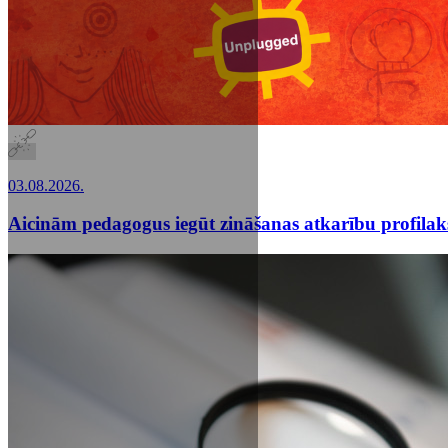
03.08.2026.
Aicinām pedagogus iegūt zināšanas atkarību profila