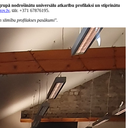
ma grupā nodrošinātu universālu atkarību profilaksi un stiprinātu
ov.lv
, tālr. +371 67876195.
n slimību profilakses pasākumi".