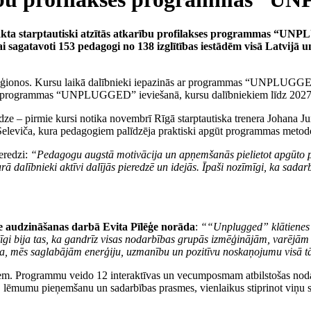
s sākta starptautiski atzītās atkarību profilakses programmas “UN
 sagatavoti 153 pedagogi no 138 izglītības iestādēm visā Latvijā 
s reģionos. Kursu laikā dalībnieki iepazinās ar programmas “UNPLUGG
s programmas “UNPLUGGED” ieviešanā, kursu dalībniekiem līdz 2027. ga
dze – pirmie kursi notika novembrī Rīgā starptautiska trenera Johana J
na Seleviča, kura pedagogiem palīdzēja praktiski apgūt programmas meto
eredzi:
“Pedagogu augstā motivācija un apņemšanās pielietot apgūto pr
rā dalībnieki aktīvi dalījās pieredzē un idejās. Īpaši nozīmīgi, ka sadar
ece audzināšanas darbā Evita Pīlēģe norāda
:
““Unplugged” klātienes m
gi bija tas, ka gandrīz visas nodarbības grupās izmēģinājām, varējām iej
a, mēs saglabājām enerģiju, uzmanību un pozitīvu noskaņojumu visā tā
Programmu veido 12 interaktīvas un vecumposmam atbilstošas nodarbīb
u, lēmumu pieņemšanu un sadarbības prasmes, vienlaikus stiprinot viņu 