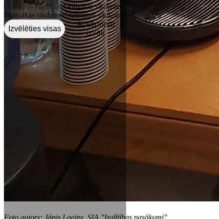
Obligātās sīkdatnes
Obligātās sīkdatnes
Statistikas sīkdatnes
Statistikas sīkdatnes
Apstiprināt
Izvēlēties visas
izvēli
Foto autors: Jānis Logins, SIA "Izglītības pasākumi"