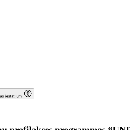
as iestatījumi
rību profilakses programmas “U