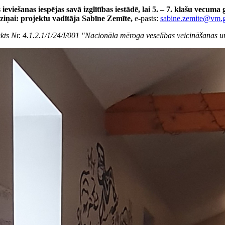
 ieviešanas iespējas savā izglītības iestādē, lai 5. – 7. klašu vecu
ziņai: projektu vadītāja Sabīne Zemīte,
e-pasts:
sabine.zemite@vm.g
ts Nr. 4.1.2.1/1/24/I/001 "Nacionāla mēroga veselības veicināšanas u