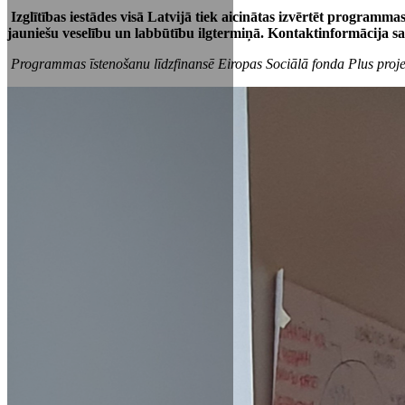
Izglītības iestādes visā Latvijā tiek aicinātas izvērtēt programmas
jauniešu veselību un labbūtību ilgtermiņā. Kontaktinformācija sa
Programmas īstenošanu līdzfinansē Eiropas Sociālā fonda Plus projek