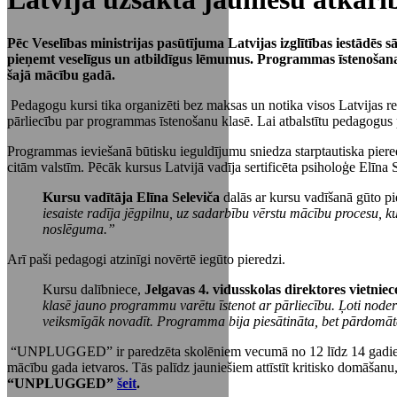
Pēc Veselības ministrijas pasūtījuma Latvijas izglītības iestādē
pieņemt veselīgus un atbildīgus lēmumus. Programmas īstenošanai
šajā mācību gadā.
Pedagogu kursi tika organizēti bez maksas un notika visos Latvija
pārliecību par programmas īstenošanu klasē. Lai atbalstītu pedagogu
Programmas ieviešanā būtisku ieguldījumu sniedza starptautiska piere
citām valstīm. Pēcāk kursus Latvijā vadīja sertificēta psiholoģe Elī
Kursu vadītāja Elīna Seleviča
dalās ar kursu vadīšanā gūto pi
iesaiste radīja jēgpilnu, uz sadarbību vērstu mācību procesu, ku
noslēguma.”
Arī paši pedagogi atzinīgi novērtē iegūto pieredzi.
Kursu dalībniece,
Jelgavas 4. vidusskolas direktores vietni
klasē jauno programmu varētu īstenot ar pārliecību. Ļoti noderī
veiksmīgāk novadīt. Programma bija piesātināta, bet pārdomāt
“UNPLUGGED” ir paredzēta skolēniem vecumā no 12 līdz 14 gadiem. 
mācību gada ietvaros. Tās palīdz jauniešiem attīstīt kritisko domāšan
“UNPLUGGED”
šeit
.