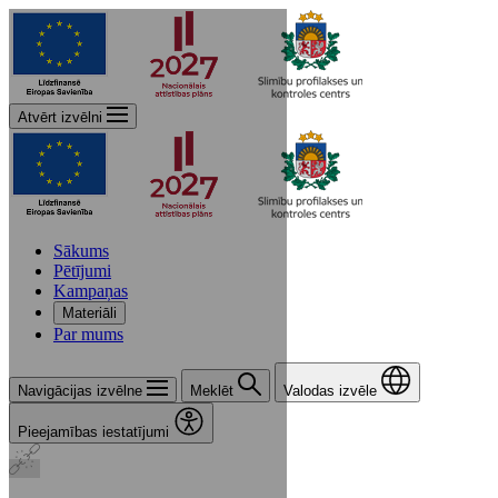
Atvērt izvēlni
Sākums
Pētījumi
Kampaņas
Materiāli
Par mums
Navigācijas izvēlne
Meklēt
Valodas izvēle
Pieejamības iestatījumi