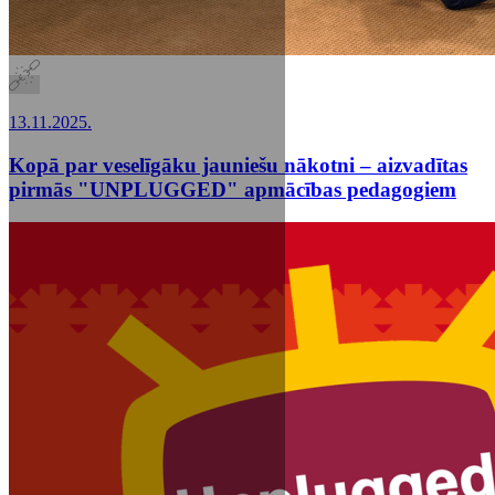
13.11.2025.
Kopā par veselīgāku jauniešu nākotni – aizvadītas
pirmās "UNPLUGGED" apmācības pedagogiem