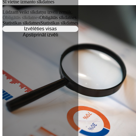
Šī vietne izmanto sīkdatnes
Lūdzam veikt sīkdatņu izvēli zemāk.
Obligātās sīkdatnes
Obligātās sīkdatnes
Statistikas sīkdatnes
Statistikas sīkdatnes
Izvēlēties visas
Apstiprināt izvēli