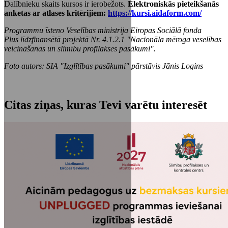
Dalībnieku skaits kursos ir ierobežots.
Elektroniskās pieteikšanās
anketas ar atlases kritērijiem:
https://kursi.aidaform.com/
Programmu īsteno Veselības ministrija Eiropas Sociālā fonda
Plus līdzfinansētā projektā Nr. 4.1.2.1 "Nacionāla mēroga veselības
veicināšanas un slimību profilakses pasākumi".
Foto autors: SIA "Izglītības pasākumi" pārstāvis Jānis Logins
Citas ziņas, kuras Tevi varētu interesēt