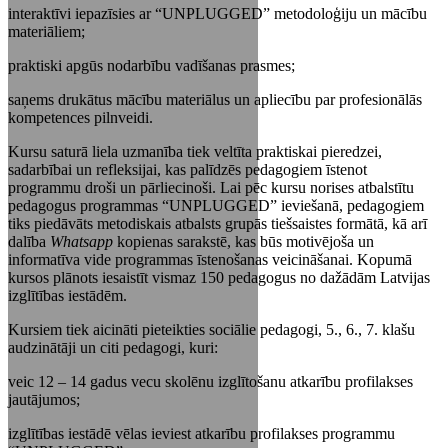
interaktīvi iepazīsies ar “UNPLUGGED” metodoloģiju un mācību
materiāliem;
praktiski apgūs nodarbību vadīšanas prasmes;
saņems drukātus mācību materiālus un apliecību par profesionālās
kompetences pilnveidi.
Kursu saturā liela uzmanība tiek veltīta praktiskai pieredzei,
sadarbībai un refleksijai, kas palīdzēs pedagogiem īstenot
programmu droši un pārliecinoši. Lai pēc kursu norises atbalstītu
pedagogus programmas “UNPLUGGED” ieviešanā, pedagogiem
tiks piedāvāts metodiskais atbalsts grupās tiešsaistes formātā, kā arī
dalība
Whatsapp
kopienas sarakstē, kas būs motivējoša un
informatīva vide programmas īstenošanas veicināšanai. Kopumā
kursos plānots iesaistīt vismaz 150 pedagogus no dažādām Latvijas
izglītības iestādēm.
Kursiem tiek aicināti pieteikties sociālie pedagogi, 5., 6., 7. klašu
audzinātāji un citi pedagogi, kuri:
veic 12 – 14 gadus vecu skolēnu izglītošanu atkarību profilakses
jautājumos;
izglītības iestādē vēlas ieviest atkarību profilakses programmu