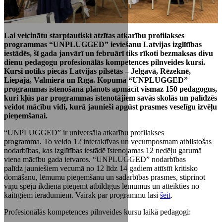
Lai veicinātu starptautiski atzītas atkarību profilakses
programmas “UNPLUGGED” ieviešanu Latvijas izglītības
iestādēs, šī gada janvārī un februārī tiks rīkoti bezmaksas divu
dienu pedagogu profesionālās kompetences pilnveides kursi.
Kursi notiks piecās Latvijas pilsētās – Jelgavā, Rēzeknē,
Liepājā, Valmierā un Rīgā. Kopumā “UNPLUGGED”
programmas īstenošanā plānots apmācīt vismaz 150 pedagogus,
kuri kļūs par programmas īstenotājiem savās skolās un palīdzēs
veidot mācību vidi, kurā jaunieši apgūst prasmes veselīgu izvēļu
pieņemšanai.
“UNPLUGGED” ir universāla atkarību profilakses
programma. To veido 12 interaktīvas un vecumposmam atbilstošas
nodarbības, kas izglītības iestādē īstenojamas 12 nedēļu garumā
viena mācību gada ietvaros. “UNPLUGGED” nodarbības
palīdz jauniešiem vecumā no 12 līdz 14 gadiem attīstīt kritisko
domāšanu, lēmumu pieņemšanu un sadarbības prasmes, stiprinot
viņu spēju ikdienā pieņemt atbildīgus lēmumus un atteikties no
kaitīgiem ieradumiem. Vairāk par programmu lasi
šeit
.
Profesionālās kompetences pilnveides kursu laikā pedagogi: