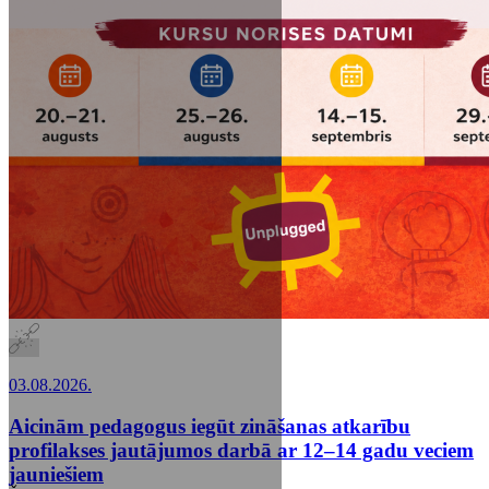
03.08.2026.
Aicinām pedagogus iegūt zināšanas atkarību
profilakses jautājumos darbā ar 12–14 gadu veciem
jauniešiem