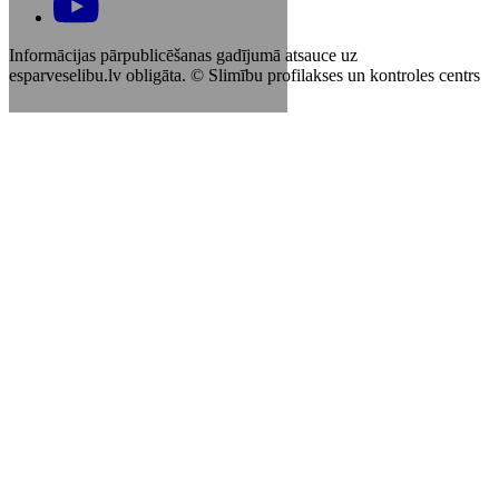
Informācijas pārpublicēšanas gadījumā atsauce uz
esparveselibu.lv obligāta. © Slimību profilakses un kontroles centrs