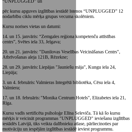
“UNPLUGGED” un
pēc kursu apguves izglītības iestādē īstenos “UNPLUGGED” 12
nodarbību ciklu mērķa grupas vecuma skolēniem.
Kursu norises vietas un datumi:
14. un 15. janvāris: “Zemgales reģiona kompetenču attīstības
centrs”, Svētes iela 33, Jelgava;
20. un 21. janvāris: "Danilovas Veselības Veicināšanas Centrs",
Atbrīvošanas aleja 121B, Rēzekne;
28. un 29. janvāris: Liepājas "Jauniešu māja", Kungu iela 24,
Liepāja;
3. un 4. februāris: Valmieras Integrētā bibliotēka, Cēsu iela 4,
Valmiera;
17. un 18. februāris: "Monika Centrum Hotels", Elizabetes iela 21,
Rīga.
Kursu vadīs sertificēta psiholoģe Elīna Seleviča. Tā kā šo kursu
mērķis ir veicināt programmas "UNPLUGGED" ieviešanu izglītības
iestādēs Latvijā, tiks veikta dalībnieku atlase, pārliecinoties par
motivāciju un iespējām izglītības iestādē ieviest programmu.