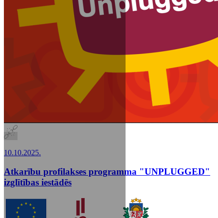
10.10.2025.
Atkarību profilakses programma "UNPLUGGED"
izglītības iestādēs