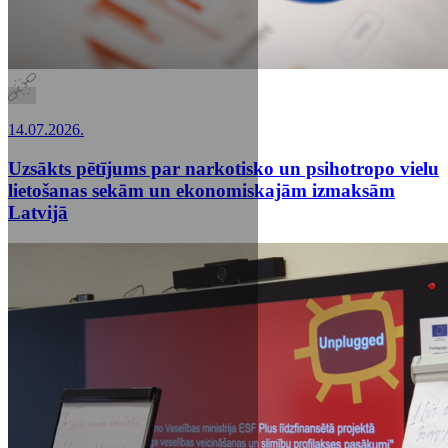
14.07.2026.
Uzsākts pētījums par narkotisko un psihotropo vielu
lietošanas sekām un ekonomiskajām izmaksām
Latvijā