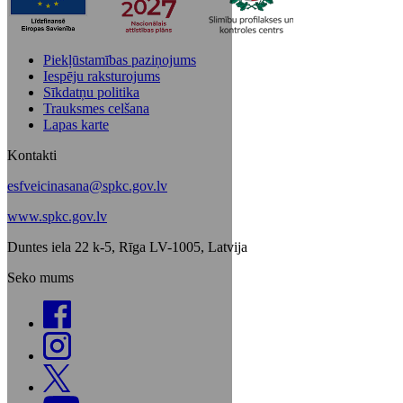
Piekļūstamības paziņojums
Iespēju raksturojums
Sīkdatņu politika
Trauksmes celšana
Lapas karte
Kontakti
esfveicinasana@spkc.gov.lv
www.spkc.gov.lv
Duntes iela 22 k-5, Rīga LV-1005, Latvija
Seko mums