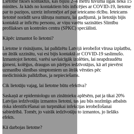
Lietotne fiksēs kontaktus, kas bijuši 2–4 metru tuvumā ilgāk nekā 15
minūtes. Ja kāds no kontaktiem būs inficējies ar COVID-19, lietotne
par to paziņos, uzreiz informējot arī par ieteicamo rīcību. Ieteicams
lietotnē norādīt sava tālruņa numuru, lai gadījumā, ja lietotājs bijis
kontaktā ar inficētu personu, ar viņu varētu sazināties Slimību
profilakses un kontroles centra (SPKC) speciālisti.
Kāpēc izmantot šo lietotni?
Lietotne ir risinājums, lai palīdzētu Latvijā ierobežot vīrusa izplatību,
un ātrāk uzzinātu, vai esi bijis kontaktā ar COVID-19 saslimušo.
Izmantojot lietotni, varēsi savlaicīgāk izolēties, lai neapdraudētu
ģimeni, kolēģus, draugus un pārējos iedzīvotājus, kā arī pievērst
uzmanību slimības simptomiem un ātrāk vērsties pēc
medicīniskās palīdzības, ja nepieciešams.
Cik lietotāju vajag, lai lietotne būtu efektīva?
Saskaņā ar epidemiologu un zinātnieku aplēsēm, pat ja tikai 20%
Latvijas iedzīvotāju izmantos lietotni, tas jau būs nozīmīgs atbalsts
riska identificēšanai un turpmākai infekcijas ierobežošanai
sabiedrībā. Tomēr, jo vairāk iedzīvotāju to izmantos, jo lielāks
efekts.
Kā darbojas lietotne?