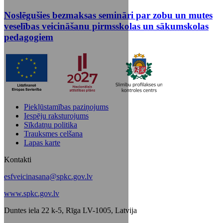
Noslēgušies bezmaksas semināri par zobu un mutes
veselības veicināšanu pirmsskolas un sākumskolas
pedagogiem
Piekļūstamības paziņojums
Iespēju raksturojums
Sīkdatņu politika
Trauksmes celšana
Lapas karte
Kontakti
esfveicinasana@spkc.gov.lv
www.spkc.gov.lv
Duntes iela 22 k-5, Rīga LV-1005, Latvija