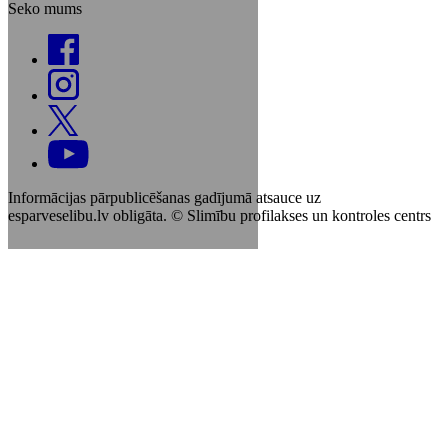
Seko mums
Informācijas pārpublicēšanas gadījumā atsauce uz
esparveselibu.lv obligāta. © Slimību profilakses un kontroles centrs