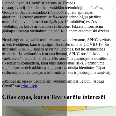
Lietone "Apturi Covid" ir balstīta uz Eiropas
(tostarp Latvijas) zinātnieku izstrādātu metodoloģiju, kā arī uz jauno
Google un Apple izstrādāto
Bluetooth
signālu apmaiņas
algoritmu. Lietotne anonīmi ar
Bluetooth
tehnoloģiju piefiksē
tuvumā (aptuveni 2 metri un ilgāk par 15 minūtēm) esošos
viedtālruņus, kuros arī darbojas šī lietotne. Fiksētā informācija
glabājas lietotāja viedtālrunī un pēc 14 dienām automātiski dzēšas.
Neatkarīgi no tā, vai lietotni izmanto vai neizmanto, SPKC sazinās
ar iedzīvotājiem, kam ir apstiprināta saslimšana ar COVID-19. Šo
informāciju SPKC saņem nevis no lietotnes, bet no ārstniecības
iestādēm. Ja saslimušais izmanto lietotni, SPKC nosūtīs kodu, ko
varēs ievadīt lietotnē, lai aktivizētu anonīma paziņojuma nosūtīšanu
fiksētajiem kontaktiem, kam bijis inficēšanās risks. Paziņojuma
saņēmējam netiek atklāta paziņojuma izsūtītāja identitāte. Tāpat
saslimušajam nav pieejama informācija, kas ir paziņojuma saņēmēji.
Atbildes uz biežāk uzdotajiem jautājumiem par lietotni "Apturi
Covid" var
izlasīt šeit
.
Citas ziņas, kuras Tevi varētu interesēt