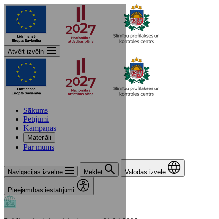
Atvērt izvēlni
Sākums
Pētījumi
Kampaņas
Materiāli
Par mums
Navigācijas izvēlne
Meklēt
Valodas izvēle
Pieejamības iestatījumi