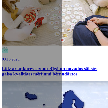
03.10.2025.
Līdz ar apkures sezonu Rīgā un novados sāksies
gaisa kvalitātes mērījumi bērnudārzos