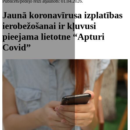
Publicēts/pēdējo reizi atjaunots: 01.04.2026.
Jaunā koronavīrusa izplatības
ierobežošanai ir kļuvusi
pieejama lietotne “Apturi
Covid”