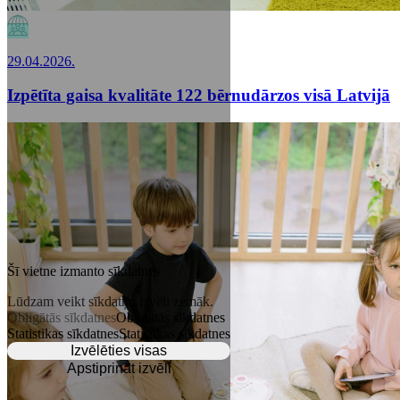
29.04.2026.
Izpētīta gaisa kvalitāte 122 bērnudārzos visā Latvijā
Šī vietne izmanto sīkdatnes
Lūdzam veikt sīkdatņu izvēli zemāk.
Obligātās sīkdatnes
Obligātās sīkdatnes
Statistikas sīkdatnes
Statistikas sīkdatnes
Izvēlēties visas
Apstiprināt izvēli