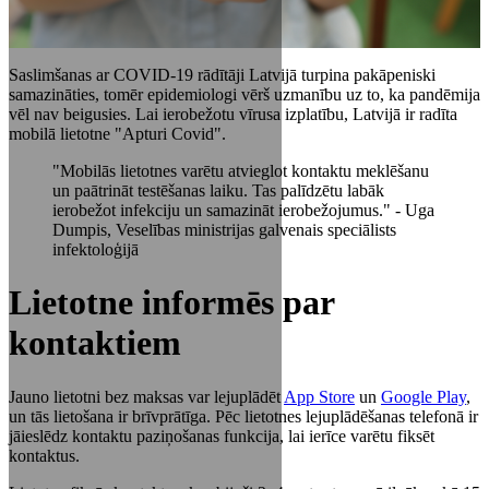
Saslimšanas ar COVID-19 rādītāji Latvijā turpina pakāpeniski
samazināties, tomēr epidemiologi vērš uzmanību uz to, ka pandēmija
vēl nav beigusies. Lai ierobežotu vīrusa izplatību, Latvijā ir radīta
mobilā lietotne "Apturi Covid".
"Mobilās lietotnes varētu atvieglot kontaktu meklēšanu
un paātrināt testēšanas laiku. Tas palīdzētu labāk
ierobežot infekciju un samazināt ierobežojumus." - Uga
Dumpis, Veselības ministrijas galvenais speciālists
infektoloģijā
Lietotne informēs par
kontaktiem
Jauno lietotni bez maksas var lejuplādēt
App Store
un
Google Play
,
un tās lietošana ir brīvprātīga. Pēc lietotnes lejuplādēšanas telefonā ir
jāieslēdz kontaktu paziņošanas funkcija, lai ierīce varētu fiksēt
kontaktus.