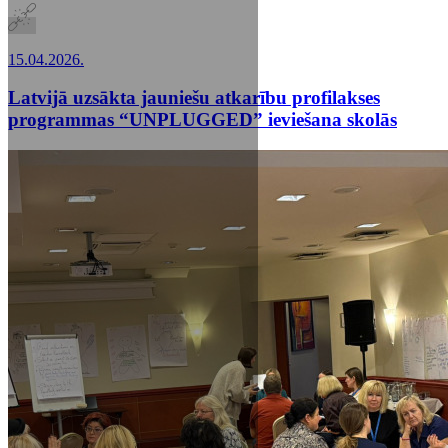
15.04.2026.
Latvijā uzsākta jauniešu atkarību profilakses
programmas “UNPLUGGED” ieviešana skolās