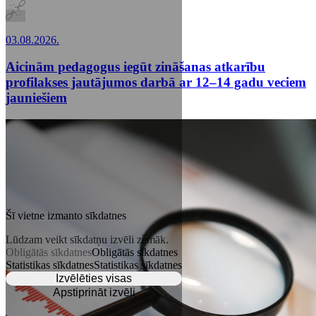
03.08.2026.
Aicinām pedagogus iegūt zināšanas atkarību
profilakses jautājumos darbā ar 12–14 gadu veciem
jauniešiem
Šī vietne izmanto sīkdatnes
Lūdzam veikt sīkdatņu izvēli zemāk.
Obligātās sīkdatnes
Obligātās sīkdatnes
Statistikas sīkdatnes
Statistikas sīkdatnes
Izvēlēties visas
Apstiprināt izvēli