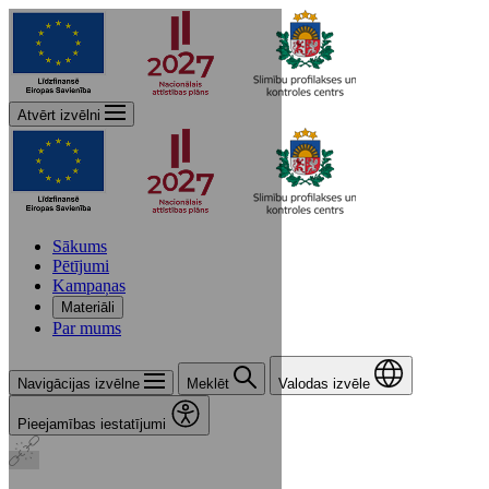
Atvērt izvēlni
Sākums
Pētījumi
Kampaņas
Materiāli
Par mums
Navigācijas izvēlne
Meklēt
Valodas izvēle
Pieejamības iestatījumi