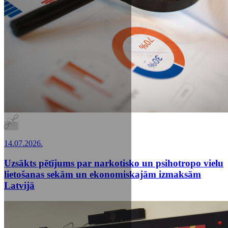
14.07.2026.
Uzsākts pētījums par narkotisko un psihotropo vielu
lietošanas sekām un ekonomiskajām izmaksām
Latvijā