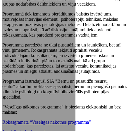
grupas nodarbības dalībniekiem un viņu vecākiem.
Programmā tiek izmantots pierādījumos balstīts izvērtējums,
motivējošās intervijas elementi, psihoterapiju tehnikas, mākslas
terapijas un pozitīvās psiholoģijas metodes. Detalizēti nodarbību un
uzdevumu apraksti, kā arī diskusiju jautājumi tiek apvienoti
rokasgrāmatā, kas paredzēti programmas vadītājiem.
Programma paredzēta ne tikai pusaudžiem un jauniešiem, bet arī
viņu ģimenēm. Rokasgrāmatā iekļauti apraksti vecāku
individuālajām konsultācijām, lai izvērtētu ģimenes riskus un
izstrādātu individuāli plānu to mazināšanai, kā arī grupu
nodarbībām, kas paredzētas, lai attīstītu vecāku komunikācijas
prasmes un sniegtu atbalstu audzināšanas jautājumos.
Programmu izstrādājuši SIA "Bērnu un pusaudžu resursu
centrs" atkarību profilakses speciālisti, bērnu un pieaugušo psihiatri,
klīniskie psihologi un kognitīvi biheviorālās psihoterapijas
speciālisti.
"Veselīgas nākotnes programma" ir pieejama elektroniski un bez
maksas:
Rokasgrāmata “Veselīgas nākotnes programma”