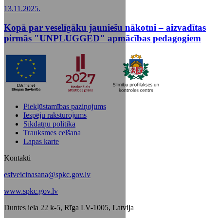
13.11.2025.
Kopā par veselīgāku jauniešu nākotni – aizvadītas
pirmās "UNPLUGGED" apmācības pedagogiem
Piekļūstamības paziņojums
Iespēju raksturojums
Sīkdatņu politika
Trauksmes celšana
Lapas karte
Kontakti
esfveicinasana@spkc.gov.lv
www.spkc.gov.lv
Duntes iela 22 k-5, Rīga LV-1005, Latvija