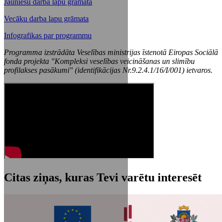
Jauniešu darba lapu grāmata
Vecāku darba lapu grāmata
Infografikas par programmu
Programma izstrādāta Veselības ministrijas īstenotā Eiropas Sociālā
fonda projekta "Kompleksi veselības veicināšanas un slimību
profilakses pasākumi" (identifikācijas Nr.9.2.4.1/16/I/001) ietvaros.
Citas ziņas, kuras Tevi varētu interesēt