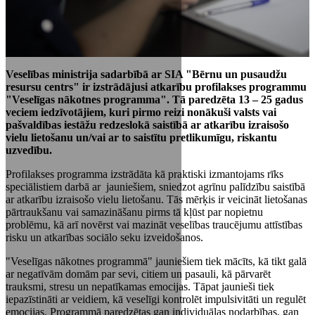
Veselības ministrija sadarbībā ar SIA "Bērnu un pusaudžu
resursu centrs" ir izstrādājusi atkarību profilakses programmu
"Veselīgas nākotnes programma". Tā paredzēta 13 – 25 gadus
veciem iedzīvotājiem, kuri pirmo reizi nonākuši valsts vai
pašvaldības iestāžu redzeslokā saistībā ar atkarību izraisošo
vielu lietošanu un/vai ar to saistītu pretlikumīgu, riskantu
uzvedību.
Profilakses programma izstrādāta kā praktiski izmantojams rīks
speciālistiem darbā ar jauniešiem, sniedzot agrīnu palīdzību saistībā
ar atkarību izraisošo vielu lietošanu. Tās mērķis ir veicināt lietošanas
pārtraukšanu vai samazināšanu pirms tā kļūst par nopietnu
problēmu, kā arī novērst vai mazināt veselības traucējumu attīstības
risku un atkarības sociālo seku izveidošanos.
"Veselīgas nākotnes programmā" jauniešiem tiek mācīts, kā tikt galā
ar negatīvām domām par sevi, citiem un pasauli, kā pārvarēt
trauksmi, stresu un nepatīkamas emocijas. Tāpat jaunieši tiek
iepazīstināti ar veidiem, kā veselīgi kontrolēt impulsivitāti un regulēt
emocijas. Programmā paredzētas gan individuālas nodarbības, gan